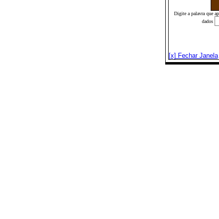
Digite a palavra que a
dados
[x] Fechar Janela