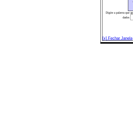
Digite a palavra que a
dados
[x] Fechar Janela