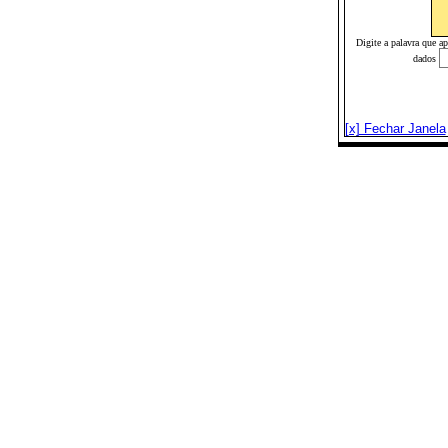
Digite a palavra que a
dados
[x] Fechar Janela