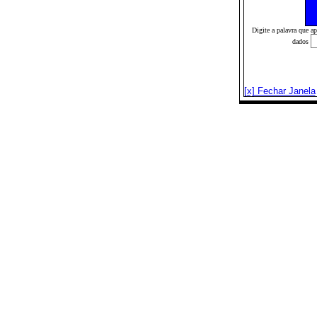
Digite a palavra que a
dados
[x] Fechar Janela