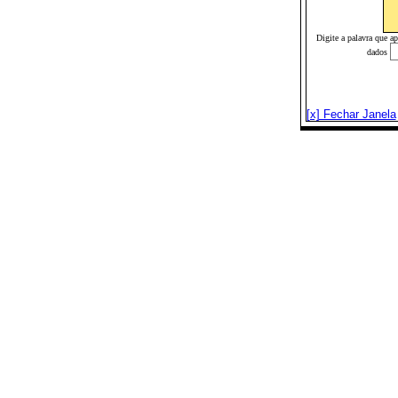
Digite a palavra que a
dados
[x] Fechar Janela