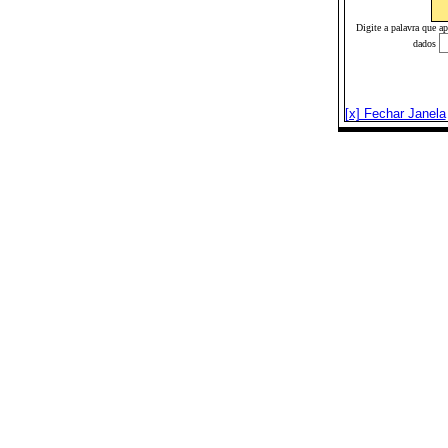
Digite a palavra que a
dados
[x] Fechar Janela