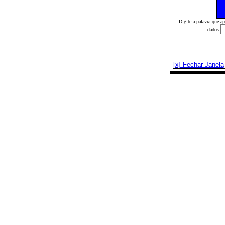
Digite a palavra que a
dados
[x] Fechar Janela