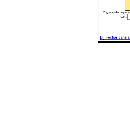
Digite a palavra que a
dados
[x] Fechar Janela