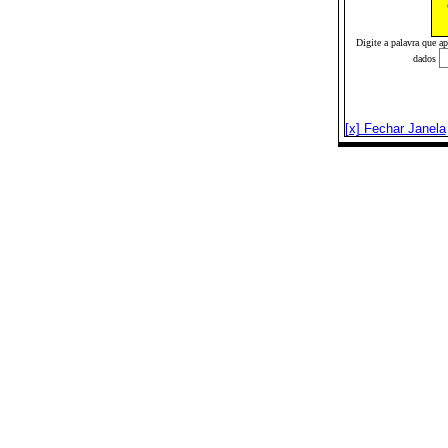
Digite a palavra que a
dados
[x] Fechar Janela