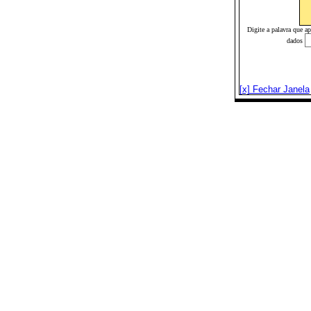
Digite a palavra que a
dados
[x] Fechar Janela