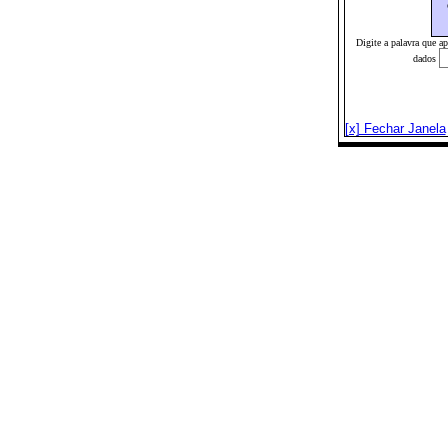
Digite a palavra que a
dados
[x] Fechar Janela