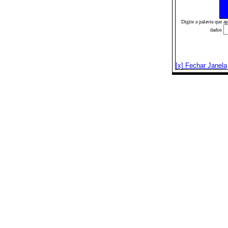
Digite a palavra que a
dados
[x] Fechar Janela