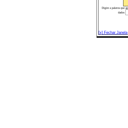
Digite a palavra que a
dados
[x] Fechar Janela