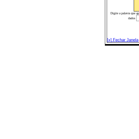
Digite a palavra que a
dados
[x] Fechar Janela