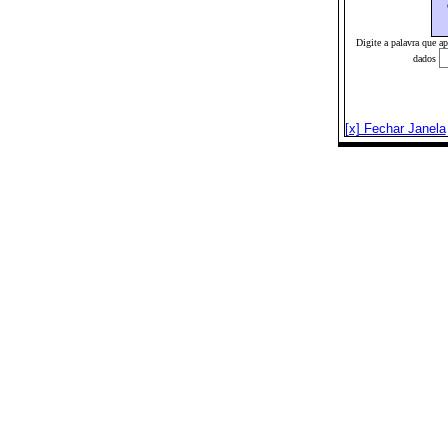
Digite a palavra que a
dados
[x] Fechar Janela