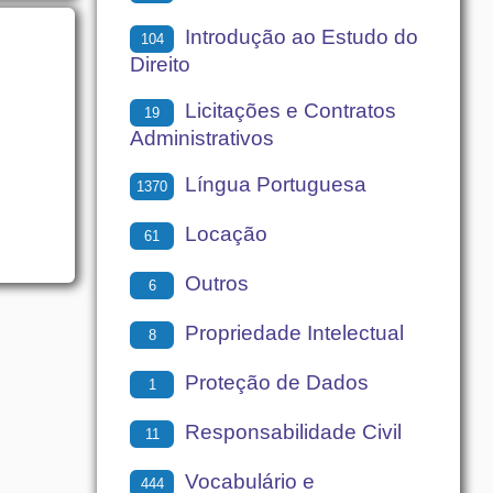
Introdução ao Estudo do
104
Direito
Licitações e Contratos
19
Administrativos
Língua Portuguesa
1370
Locação
61
Outros
6
Propriedade Intelectual
8
Proteção de Dados
1
Responsabilidade Civil
11
Vocabulário e
444