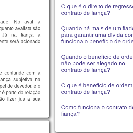
O que é o direito de regres
contrato de fiança?
idade. No aval a
Quando há mais de um fiad
 quanto avalista são
para garantir uma dívida c
. Já na fiança a
funciona o benefício de or
mente será acionado
Quando o benefício de ord
não pode ser alegado no
contrato de fiança?
se confunde com a
ança subjetiva na
O que é benefício de ordem
pel de devedor, e o
contrato de fiança?
 é parte da relação
o fizer jus a sua
Como funciona o contrato d
fiança?