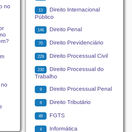
so no
Direito Internacional
13
Público
or
Direito Penal
146
omo
dem?
Direito Previdenciário
70
Direito Processual Civil
em
229
Direito Processual do
230
Trabalho
 no
Direito Processual Penal
9
Direito Tributário
8
e
FGTS
48
Informática
4