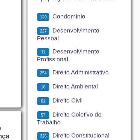
Condomínio
120
Desenvolvimento
227
Pessoal
Desenvolvimento
11
Profissional
Direito Administrativo
254
Direito Ambiental
16
Direito Civil
61
Direito Coletivo do
57
Trabalho
e
Direito Constitucional
ança
326