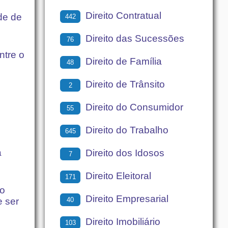
Direito Contratual
de de
442
Direito das Sucessões
76
ntre o
Direito de Família
48
Direito de Trânsito
2
Direito do Consumidor
55
Direito do Trabalho
645
a
Direito dos Idosos
7
Direito Eleitoral
171
 o
Direito Empresarial
40
e ser
Direito Imobiliário
103