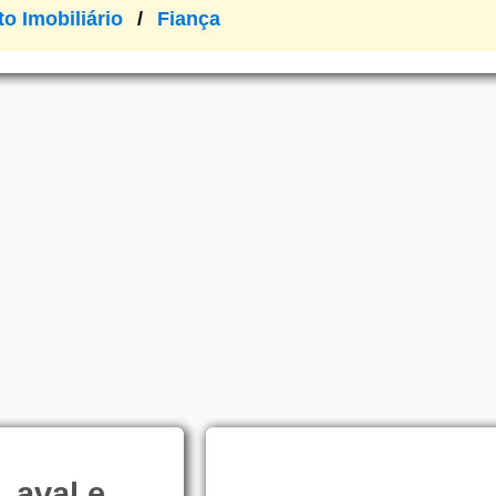
to Imobiliário
Fiança
, aval e