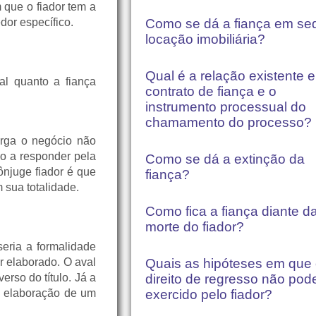
m que o fiador tem a
dor específico.
Como se dá a fiança em se
locação imobiliária?
Qual é a relação existente e
al quanto a fiança
contrato de fiança e o
instrumento processual do
chamamento do processo?
orga o negócio não
do a responder pela
Como se dá a extinção da
njuge fiador é que
fiança?
 sua totalidade.
Como fica a fiança diante d
morte do fiador?
seria a formalidade
r elaborado. O aval
Quais as hipóteses em que
erso do título. Já a
direito de regresso não pod
a elaboração de um
exercido pelo fiador?