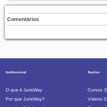
Comentários
Institucional
Seções
O que é JurisWay
Cursos On
Por que JurisWay?
Vídeos S