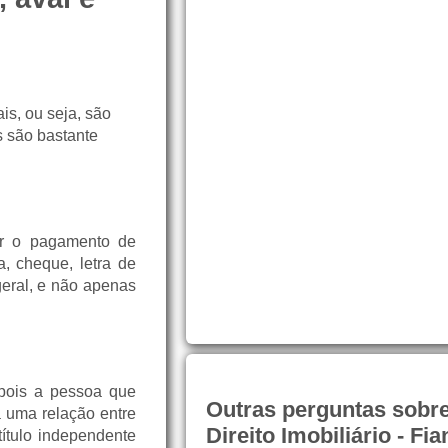
is, ou seja, são
s são bastante
tir o pagamento de
a, cheque, letra de
geral, e não apenas
 pois a pessoa que
Outras perguntas sobr
á uma relação entre
Direito Imobiliário - Fi
título independente