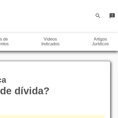
search
announcement
s de
Videos
Artigos
ntos
Indicados
Jurídicos
ça
 de dívida?