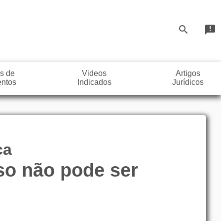
search
announcement
s de
Videos
Artigos
ntos
Indicados
Jurídicos
ça
so não pode ser