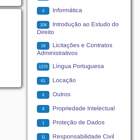
Informática
4
Introdução ao Estudo do
104
Direito
Licitações e Contratos
19
Administrativos
Língua Portuguesa
1370
Locação
61
Outros
6
Propriedade Intelectual
8
Proteção de Dados
1
Responsabilidade Civil
11