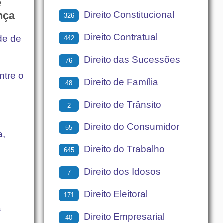
e
Direito Constitucional
ança
326
Direito Contratual
de de
442
Direito das Sucessões
76
ntre o
Direito de Família
48
Direito de Trânsito
2
Direito do Consumidor
55
a,
Direito do Trabalho
645
Direito dos Idosos
7
Direito Eleitoral
171
a
Direito Empresarial
40