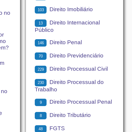
Direito Imobiliário
103
so no
Direito Internacional
13
Público
or
omo
Direito Penal
146
dem?
Direito Previdenciário
70
em
Direito Processual Civil
229
Direito Processual do
230
Trabalho
 no
Direito Processual Penal
9
e
Direito Tributário
8
FGTS
48