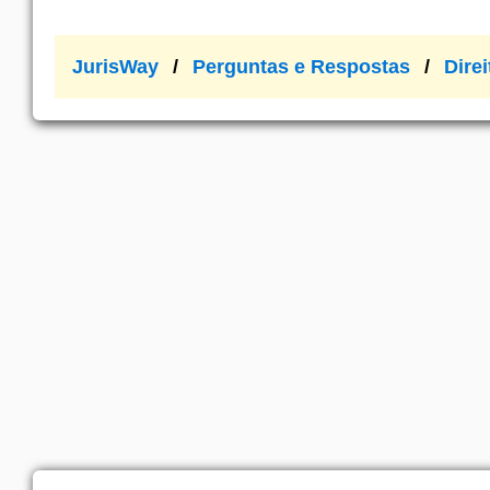
JurisWay
Perguntas e Respostas
Direi