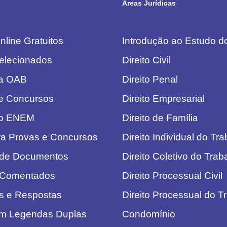
Áreas Jurídicas
line Gratuitos
Introdução ao Estudo do
elecionados
Direito Civil
da OAB
Direito Penal
e Concursos
Direito Empresarial
do ENEM
Direito de Família
ra Provas e Concursos
Direito Individual do Tr
 de Documentos
Direito Coletivo do Trab
 Comentados
Direito Processual Civil
s e Respostas
Direito Processual do T
om Legendas Duplas
Condomínio