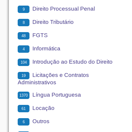
Direito Processual Penal
9
Direito Tributário
8
FGTS
48
Informática
4
Introdução ao Estudo do Direito
104
Licitações e Contratos
19
Administrativos
Língua Portuguesa
1370
Locação
61
Outros
6