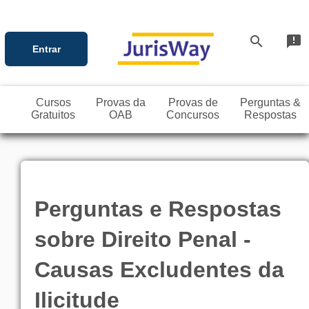
search
announcement
Entrar
Cursos
Provas da
Provas de
Perguntas &
Gratuitos
OAB
Concursos
Respostas
Perguntas e Respostas
sobre Direito Penal -
Causas Excludentes da
Ilicitude