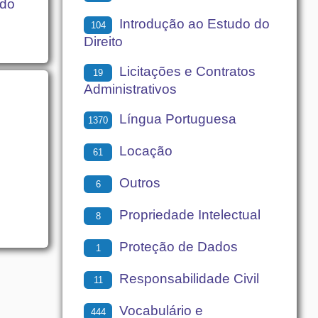
ado
Introdução ao Estudo do
104
Direito
Licitações e Contratos
19
Administrativos
Língua Portuguesa
1370
Locação
61
Outros
6
Propriedade Intelectual
8
Proteção de Dados
1
Responsabilidade Civil
11
Vocabulário e
444