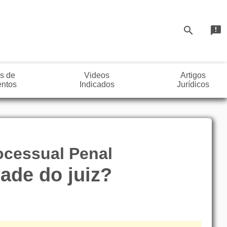
search
announcement
s de
Videos
Artigos
ntos
Indicados
Jurídicos
rocessual Penal
dade do juiz?