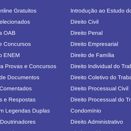
line Gratuitos
Introdução ao Estudo do
elecionados
Direito Civil
da OAB
Direito Penal
e Concursos
Direito Empresarial
do ENEM
Direito de Família
ra Provas e Concursos
Direito Individual do Tr
 de Documentos
Direito Coletivo do Trab
 Comentados
Direito Processual Civil
s e Respostas
Direito Processual do T
om Legendas Duplas
Condomínio
 Doutrinadores
Direito Administrativo