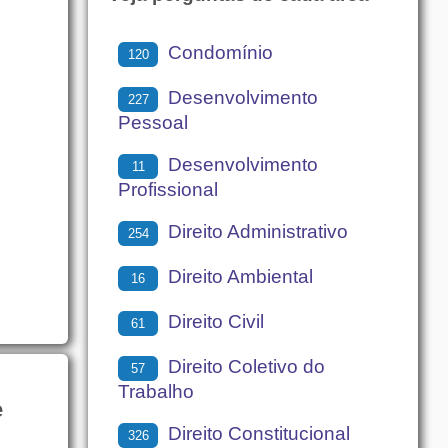
Condomínio
120
Desenvolvimento
227
Pessoal
Desenvolvimento
11
Profissional
Direito Administrativo
254
Direito Ambiental
16
Direito Civil
61
Direito Coletivo do
57
Trabalho
e
Direito Constitucional
326