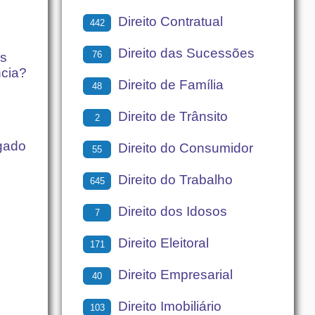
Direito Contratual
442
Direito das Sucessões
76
as
ncia?
Direito de Família
48
Direito de Trânsito
2
gado
Direito do Consumidor
55
Direito do Trabalho
645
Direito dos Idosos
7
Direito Eleitoral
171
Direito Empresarial
40
Direito Imobiliário
103