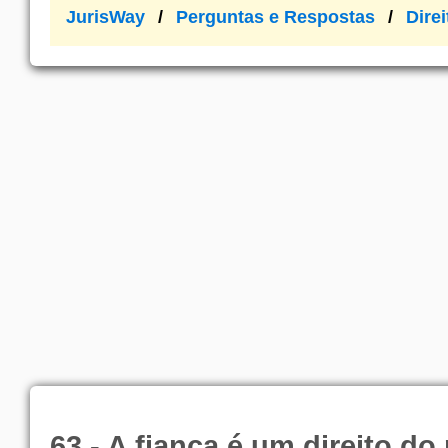
JurisWay
Perguntas e Respostas
Dire
63 - A fiança é um direito do