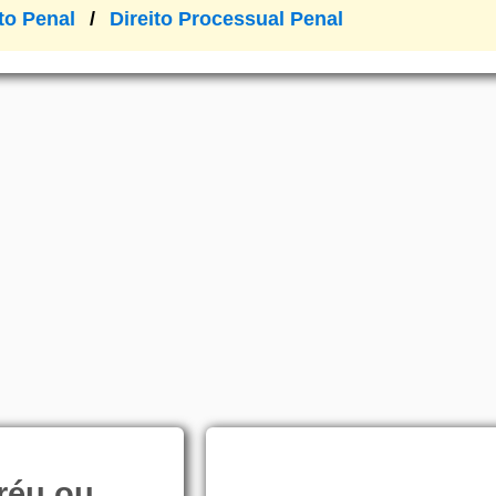
ito Penal
Direito Processual Penal
 réu ou