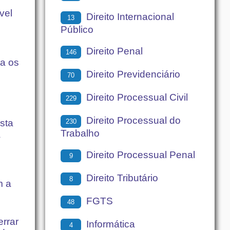
vel
Direito Internacional
13
Público
Direito Penal
146
ra os
Direito Previdenciário
70
Direito Processual Civil
229
Direito Processual do
230
sta
Trabalho
a
Direito Processual Penal
9
Direito Tributário
8
m a
FGTS
48
errar
Informática
4