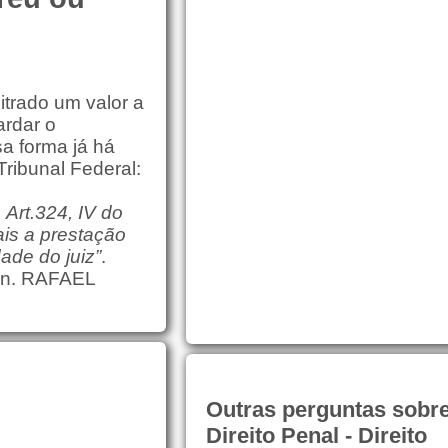
bitrado um valor a
ardar o
a forma já há
ribunal Federal:
 Art.324, IV do
ais a prestação
dade do juiz”
.
Min. RAFAEL
Outras perguntas sobr
Direito Penal - Direito