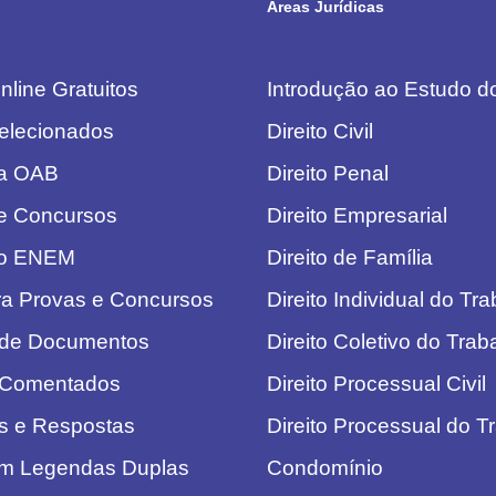
Áreas Jurídicas
line Gratuitos
Introdução ao Estudo do
elecionados
Direito Civil
da OAB
Direito Penal
e Concursos
Direito Empresarial
do ENEM
Direito de Família
ra Provas e Concursos
Direito Individual do Tr
 de Documentos
Direito Coletivo do Trab
 Comentados
Direito Processual Civil
s e Respostas
Direito Processual do T
om Legendas Duplas
Condomínio