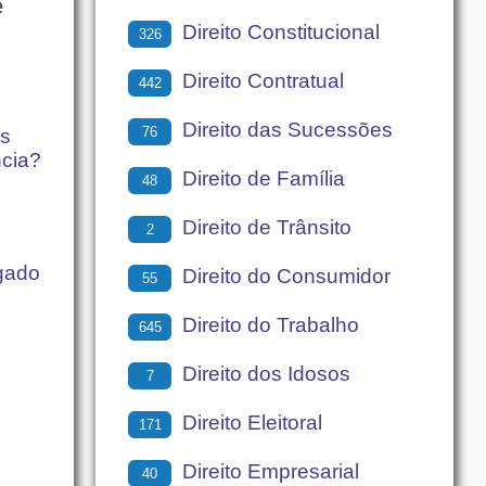
e
Direito Constitucional
326
Direito Contratual
442
Direito das Sucessões
76
as
ncia?
Direito de Família
48
Direito de Trânsito
2
gado
Direito do Consumidor
55
Direito do Trabalho
645
Direito dos Idosos
7
Direito Eleitoral
171
Direito Empresarial
40