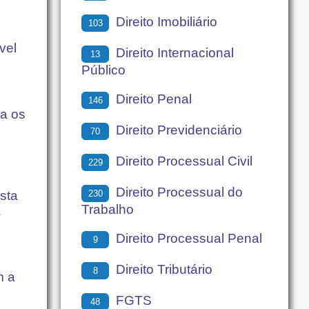
Direito Imobiliário
103
vel
Direito Internacional
13
Público
Direito Penal
146
ra os
Direito Previdenciário
70
Direito Processual Civil
229
Direito Processual do
230
sta
Trabalho
a
Direito Processual Penal
9
Direito Tributário
8
m a
FGTS
48