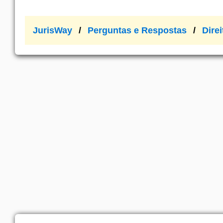
JurisWay
Perguntas e Respostas
Dire