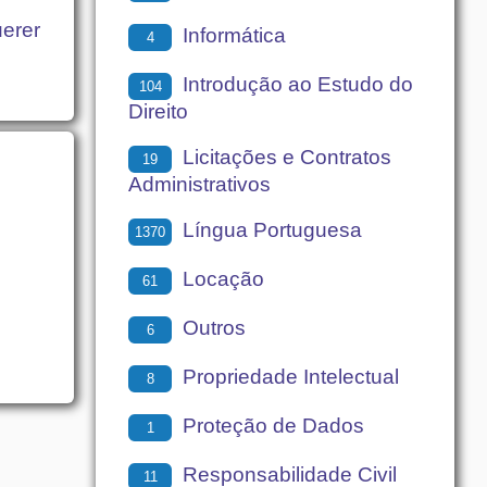
uerer
Informática
4
Introdução ao Estudo do
104
Direito
Licitações e Contratos
19
Administrativos
Língua Portuguesa
1370
Locação
61
Outros
6
Propriedade Intelectual
8
Proteção de Dados
1
Responsabilidade Civil
11