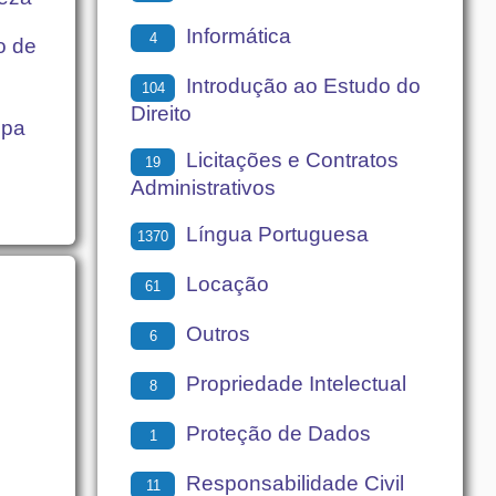
Informática
4
o de
Introdução ao Estudo do
104
Direito
lpa
Licitações e Contratos
19
Administrativos
Língua Portuguesa
1370
Locação
61
Outros
6
Propriedade Intelectual
8
Proteção de Dados
1
Responsabilidade Civil
11