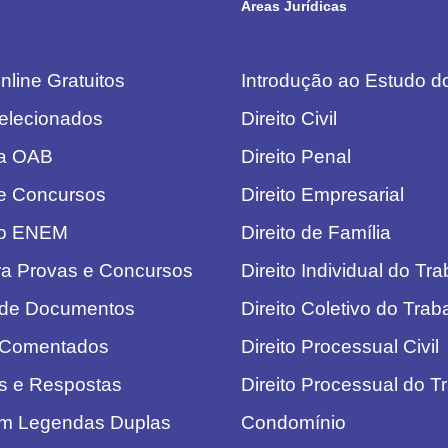
Áreas Jurídicas
line Gratuitos
Introdução ao Estudo do
elecionados
Direito Civil
da OAB
Direito Penal
e Concursos
Direito Empresarial
do ENEM
Direito de Família
ra Provas e Concursos
Direito Individual do Tr
 de Documentos
Direito Coletivo do Trab
 Comentados
Direito Processual Civil
s e Respostas
Direito Processual do T
om Legendas Duplas
Condomínio