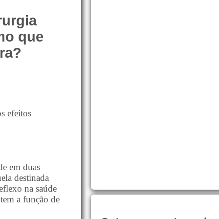
rurgia
smo que
ora?
s efeitos
vide em duas
uela destinada
eflexo na saúde
 tem a função de