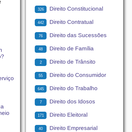
e
Direito Constitucional
326
Direito Contratual
442
Direito das Sucessões
76
Direito de Família
48
m
o?
Direito de Trânsito
2
Direito do Consumidor
55
erviço
Direito do Trabalho
645
Direito dos Idosos
7
ca
meio
Direito Eleitoral
171
Direito Empresarial
40