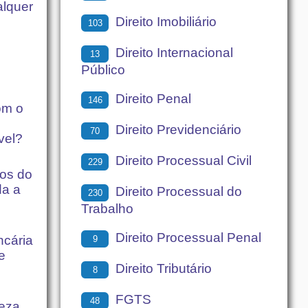
alquer
Direito Imobiliário
103
Direito Internacional
13
Público
Direito Penal
146
om o
Direito Previdenciário
70
vel?
Direito Processual Civil
229
tos do
da a
Direito Processual do
230
Trabalho
Direito Processual Penal
ncária
9
e
Direito Tributário
8
FGTS
48
reza