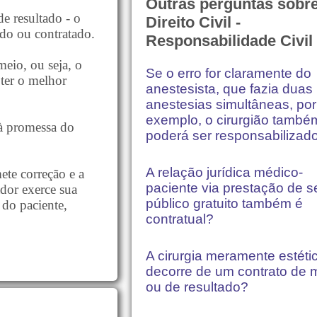
Outras perguntas sobr
e resultado - o
Direito Civil -
ido ou contratado.
Responsabilidade Civil
meio, ou seja, o
Se o erro for claramente do
bter o melhor
anestesista, que fazia duas
anestesias simultâneas, por
exemplo, o cirurgião també
 à promessa do
poderá ser responsabilizad
A relação jurídica médico-
ete correção e a
paciente via prestação de s
ador exerce sua
público gratuito também é
 do paciente,
contratual?
A cirurgia meramente estéti
decorre de um contrato de 
ou de resultado?