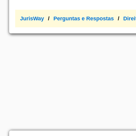
JurisWay
Perguntas e Respostas
Direi