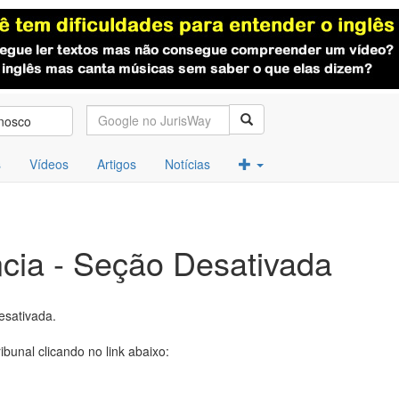
nosco
s
Vídeos
Artigos
Notícias
cia - Seção Desativada
esativada.
ibunal clicando no link abaixo: