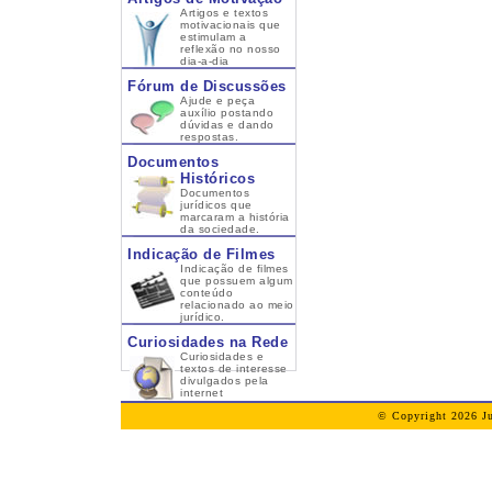
Artigos e textos
motivacionais que
estimulam a
reflexão no nosso
dia-a-dia
Fórum de Discussões
Ajude e peça
auxílio postando
dúvidas e dando
respostas.
Documentos
Históricos
Documentos
jurídicos que
marcaram a história
da sociedade.
Indicação de Filmes
Indicação de filmes
que possuem algum
conteúdo
relacionado ao meio
jurídico.
Curiosidades na Rede
Curiosidades e
textos de interesse
divulgados pela
internet
© Copyright 2026 Ju