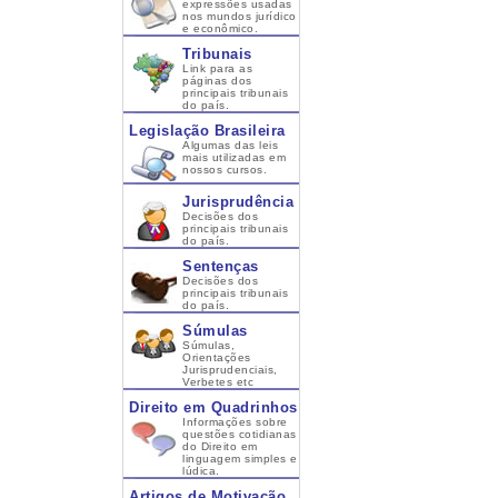
expressões usadas
nos mundos jurídico
e econômico.
Tribunais
Link para as
páginas dos
principais tribunais
do país.
Legislação Brasileira
Algumas das leis
mais utilizadas em
nossos cursos.
Jurisprudência
Decisões dos
principais tribunais
do país.
Sentenças
Decisões dos
principais tribunais
do país.
Súmulas
Súmulas,
Orientações
Jurisprudenciais,
Verbetes etc
Direito em Quadrinhos
Informações sobre
questões cotidianas
do Direito em
linguagem simples e
lúdica.
Artigos de Motivação