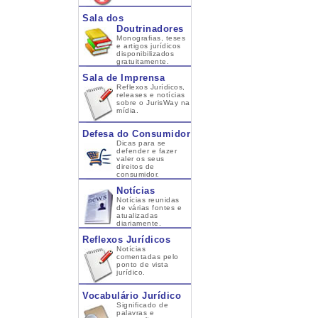
Sala dos
Doutrinadores
Monografias, teses
e artigos jurídicos
disponibilizados
gratuitamente.
Sala de Imprensa
Reflexos Jurídicos,
releases e notícias
sobre o JurisWay na
mídia.
Defesa do Consumidor
Dicas para se
defender e fazer
valer os seus
direitos de
consumidor.
Notícias
Notícias reunidas
de várias fontes e
atualizadas
diariamente.
Reflexos Jurídicos
Notícias
comentadas pelo
ponto de vista
jurídico.
Vocabulário Jurídico
Significado de
palavras e