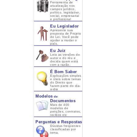
Ferramenta de
atualização nos
campos jurídico,
político, legislativo,
social, empresarial
e profissional
Eu Legislador
Apresente sua
proposta de Projeto
de Lei. Você pode
ajudar a mudar o
país.
Eu Juiz
Leia as versões do
autor e do réu e
decida quem está
com a razão.
É Bom Saber
Explicações simples
e úteis sobre temas
do Direito que
fazem parte do dia-
a-dia
Modelos
de
Documentos
Mais de 400
modelos de
petições, contratos,
recibos etc
Perguntas e Respostas
Dúvidas freqüentes
classificadas por
tema.