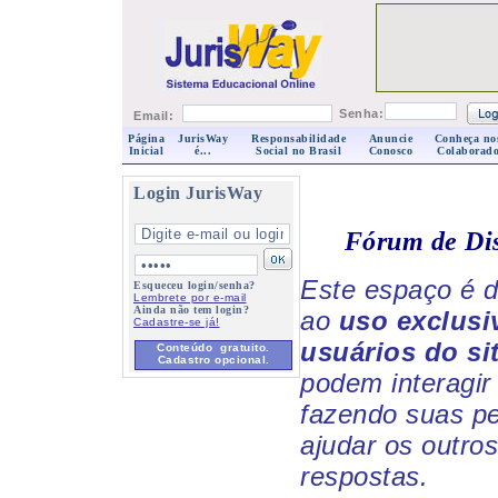
Senha:
Email:
Página
JurisWay
Responsabilidade
Anuncie
Conheça no
Inicial
é...
Social no Brasil
Conosco
Colaborado
Login JurisWay
Fórum de Di
Este espaço é d
Esqueceu login/senha?
Lembrete por e-mail
Ainda não tem login?
ao
uso exclusi
Cadastre-se já!
usuários do si
Conteúdo gratuito.
Cadastro opcional.
podem interagir 
fazendo suas p
ajudar os outro
respostas.