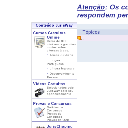
Atenção
: Os c
respondem per
Conteúdo JurisWay
Tópicos
Cursos Gratuitos
Online
.
Cerca de 800
minicursos gratuitos
on-line sobre
diversas áreas:
-
Temas Jurídicos,
-
Língua
Portuguesa,
-
Língua Inglesa
e
-
Desenvolvimento
Pessoal
Vídeos Gratuitos
Selecionados pelo
JurisWay para seu
aperfeiçoamento
Provas e Concursos
Notícias de
Concursos
Provas de
Concursos
Provas da OAB
JurisClipping