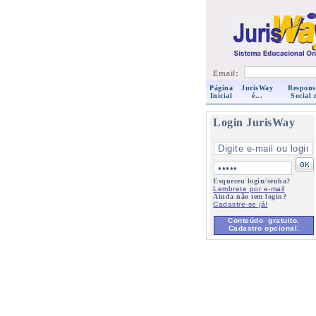
Email:
Página
JurisWay
Respons
Inicial
é...
Social 
Login JurisWay
Esqueceu login/senha?
Lembrete por e-mail
Ainda não tem login?
Cadastre-se já!
Conteúdo gratuito.
Cadastro opcional.