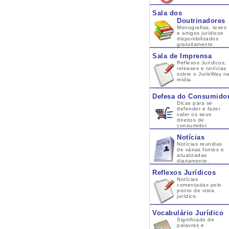
Sala dos
Doutrinadores
Monografias, teses
e artigos jurídicos
disponibilizados
gratuitamente.
Sala de Imprensa
Reflexos Jurídicos,
releases e notícias
sobre o JurisWay n
mídia.
Defesa do Consumido
Dicas para se
defender e fazer
valer os seus
direitos de
consumidor.
Notícias
Notícias reunidas
de várias fontes e
atualizadas
diariamente.
Reflexos Jurídicos
Notícias
comentadas pelo
ponto de vista
jurídico.
Vocabulário Jurídico
Significado de
palavras e