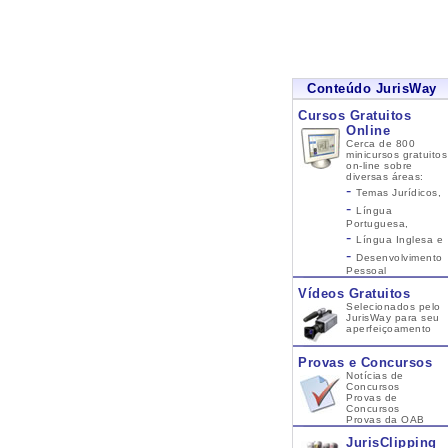
Conteúdo JurisWay
Cursos Gratuitos
Online
Cerca de 800
minicursos gratuitos
on-line sobre
diversas áreas:
-
Temas Jurídicos,
-
Língua
Portuguesa,
-
Língua Inglesa
e
-
Desenvolvimento
Pessoal
Vídeos Gratuitos
Selecionados pelo
JurisWay para seu
aperfeiçoamento
Provas e Concursos
Notícias de
Concursos
Provas de
Concursos
Provas da OAB
JurisClipping