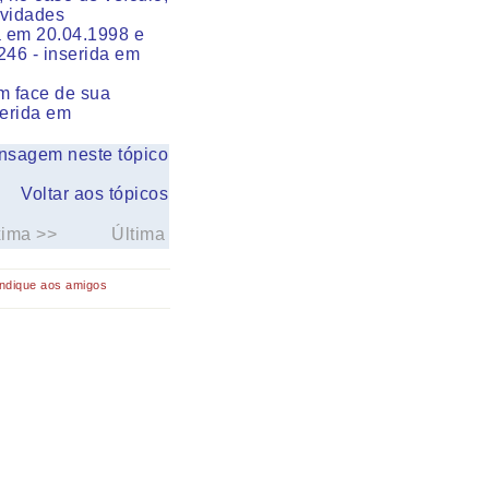
ividades
da em 20.04.1998 e
246 - inserida em
em face de sua
serida em
nsagem neste tópico
Voltar aos tópicos
xima >>
Última
Indique aos amigos