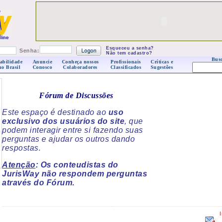
Esqueceu a senha?
Senha:
Não tem cadastro?
Busc
abilidade
Anuncie
Conheça nossos
Profissionais
Críticas e
no Brasil
Conosco
Colaboradores
Classificados
Sugestões
Fórum de Discussões
Este espaço é destinado ao
uso
exclusivo dos usuários do site
, que
podem interagir entre si fazendo suas
perguntas e ajudar os outros dando
respostas.
Atenção
: Os conteudistas do
JurisWay não respondem perguntas
através do Fórum.