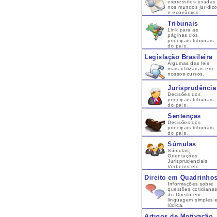
expressões usadas
nos mundos jurídic
e econômico.
Tribunais
Link para as
páginas dos
principais tribunais
do país.
Legislação Brasileira
Algumas das leis
mais utilizadas em
nossos cursos.
Jurisprudência
Decisões dos
principais tribunais
do país.
Sentenças
Decisões dos
principais tribunais
do país.
Súmulas
Súmulas,
Orientações
Jurisprudenciais,
Verbetes etc
Direito em Quadrinho
Informações sobre
questões cotidiana
do Direito em
linguagem simples 
lúdica.
Artigos de Motivação