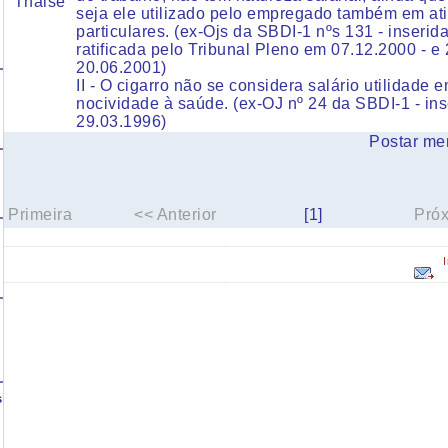
Thaise
seja ele utilizado pelo empregado também em at
particulares. (ex-Ojs da SBDI-1 nºs 131 - inseri
ratificada pelo Tribunal Pleno em 07.12.2000 - e 
20.06.2001)
II - O cigarro não se considera salário utilidade 
nocividade à saúde. (ex-OJ nº 24 da SBDI-1 - in
29.03.1996)
Postar me
Primeira
<< Anterior
[1]
Pró
s