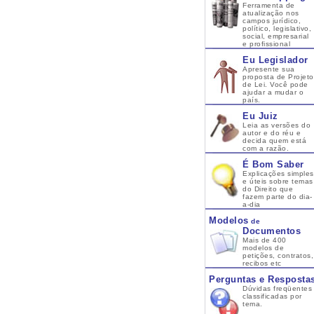
Ferramenta de
atualização nos
campos jurídico,
político, legislativo,
social, empresarial
e profissional
Eu Legislador
Apresente sua
proposta de Projeto
de Lei. Você pode
ajudar a mudar o
país.
Eu Juiz
Leia as versões do
autor e do réu e
decida quem está
com a razão.
É Bom Saber
Explicações simples
e úteis sobre temas
do Direito que
fazem parte do dia-
a-dia
Modelos
de
Documentos
Mais de 400
modelos de
petições, contratos,
recibos etc
Perguntas e Resposta
Dúvidas freqüentes
classificadas por
tema.