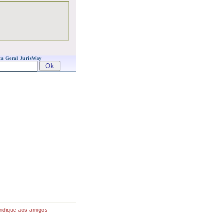
a Geral JurisWay
Indique aos amigos