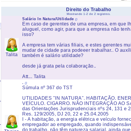
Direito do Trabalho
Mostrando 1-2 de 2 registros.
Salário In Natura/Utilidade
()
Em caso de gerentes de uma empresa, em que lh
aluguel, como agir, para que a empresa não ten
isso?
A empresa tem várias filiais, e estes gerentes m
mudar de cidade para podeeer trabalhar.. O auxíli
Talita
também é salário utilidade?
desde já grata pela colaboração..
Att... Talita
.
()
Súmula nº 367 do TST
UTILIDADES "IN NATURA". HABITAÇÃO. ENER
VEÍCULO. CIGARRO. NÃO INTEGRAÇÃO AO SA
das Orientações Jurisprudenciais nºs 24, 131 e 
Res. 129/2005, DJ 20, 22 e 25.04.2005
I - A habitação, a energia elétrica e veículo forne
empregador ao empregado, quando indispensávei
do trabalho, não têm natureza salarial, ainda que