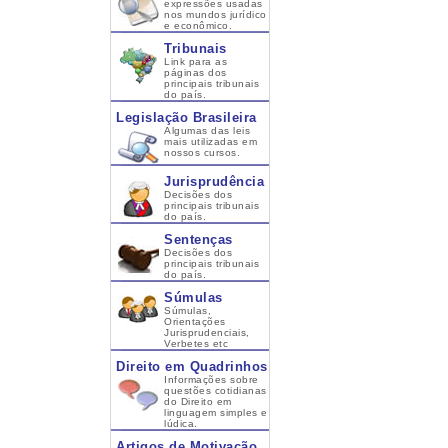
expressões usadas
nos mundos jurídico
e econômico.
Tribunais
Link para as
páginas dos
principais tribunais
do país.
Legislação Brasileira
Algumas das leis
mais utilizadas em
nossos cursos.
Jurisprudência
Decisões dos
principais tribunais
do país.
Sentenças
Decisões dos
principais tribunais
do país.
Súmulas
Súmulas,
Orientações
Jurisprudenciais,
Verbetes etc
Direito em Quadrinhos
Informações sobre
questões cotidianas
do Direito em
linguagem simples e
lúdica.
Artigos de Motivação