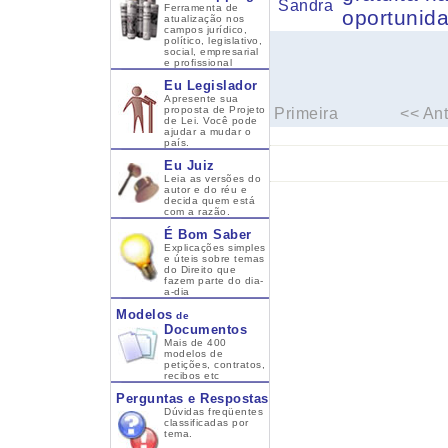
Sandra
Ferramenta de
oportunid
atualização nos
campos jurídico,
político, legislativo,
social, empresarial
e profissional
Eu Legislador
Apresente sua
proposta de Projeto
Primeira
<< Ant
de Lei. Você pode
ajudar a mudar o
país.
Eu Juiz
Leia as versões do
autor e do réu e
decida quem está
com a razão.
É Bom Saber
Explicações simples
e úteis sobre temas
do Direito que
fazem parte do dia-
a-dia
Modelos
de
Documentos
Mais de 400
modelos de
petições, contratos,
recibos etc
Perguntas e Respostas
Dúvidas freqüentes
classificadas por
tema.