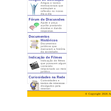
Artigos e textos
motivacionais que
estimulam a
reflexão no nosso
dia-a-dia
Fórum de Discussões
Ajude e peça
auxílio postando
dúvidas e dando
respostas.
Documentos
Históricos
Documentos
jurídicos que
marcaram a história
da sociedade.
Indicação de Filmes
Indicação de filmes
que possuem algum
conteúdo
relacionado ao meio
jurídico.
Curiosidades na Rede
Curiosidades e
textos de interesse
divulgados pela
internet
© Copyright 2026 Ju