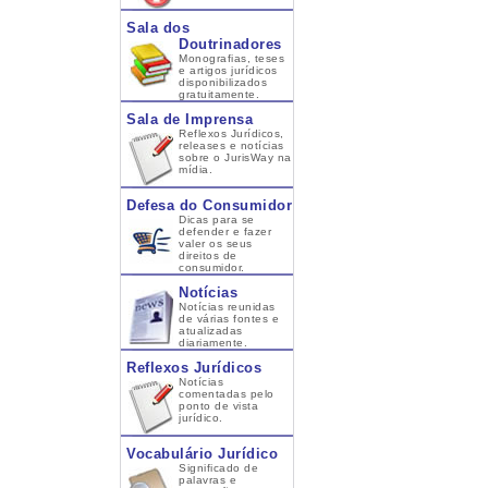
Sala dos
Doutrinadores
Monografias, teses
e artigos jurídicos
disponibilizados
gratuitamente.
Sala de Imprensa
Reflexos Jurídicos,
releases e notícias
sobre o JurisWay na
mídia.
Defesa do Consumidor
Dicas para se
defender e fazer
valer os seus
direitos de
consumidor.
Notícias
Notícias reunidas
de várias fontes e
atualizadas
diariamente.
Reflexos Jurídicos
Notícias
comentadas pelo
ponto de vista
jurídico.
Vocabulário Jurídico
Significado de
palavras e