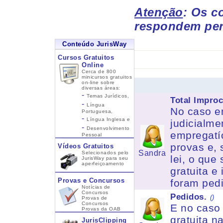
Atenção
: Os c
respondem per
Conteúdo JurisWay
Cursos Gratuitos
Online
Cerca de 800
minicursos gratuitos
on-line sobre
diversas áreas:
-
Temas Jurídicos,
Total Impro
-
Língua
No caso e
Portuguesa,
-
Língua Inglesa
e
judicialme
-
Desenvolvimento
empregatíc
Pessoal
provas e,
Vídeos Gratuitos
Sandra
Selecionados pelo
lei, o que
JurisWay para seu
aperfeiçoamento
gratuita e
Provas e Concursos
foram ped
Notícias de
Concursos
Pedidos.
()
Provas de
Concursos
E no caso 
Provas da OAB
gratuita n
JurisClipping