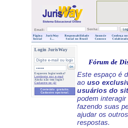
Senha:
Email:
Página
JurisWay
Responsabilidade
Anuncie
Conheça no
Inicial
é...
Social no Brasil
Conosco
Colaborado
Login JurisWay
Fórum de Di
Este espaço é d
Esqueceu login/senha?
Lembrete por e-mail
Ainda não tem login?
ao
uso exclusi
Cadastre-se já!
usuários do si
Conteúdo gratuito.
Cadastro opcional.
podem interagir 
fazendo suas p
ajudar os outro
respostas.