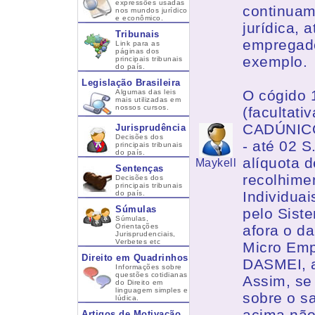
expressões usadas
continuam
nos mundos jurídico
e econômico.
jurídica,
Tribunais
empregado
Link para as
páginas dos
exemplo.
principais tribunais
do país.
Legislação Brasileira
O cógido 1
Algumas das leis
mais utilizadas em
nossos cursos.
(facultati
CADÚNICO 
Jurisprudência
Decisões dos
- até 02 S
principais tribunais
do país.
alíquota 
Maykell
Sentenças
recolhime
Decisões dos
principais tribunais
Individua
do país.
Súmulas
pelo Sist
Súmulas,
Orientações
afora o d
Jurisprudenciais,
Verbetes etc
Micro Emp
Direito em Quadrinhos
DASMEI, a
Informações sobre
questões cotidianas
Assim, se
do Direito em
linguagem simples e
sobre o s
lúdica.
acima não
Artigos de Motivação