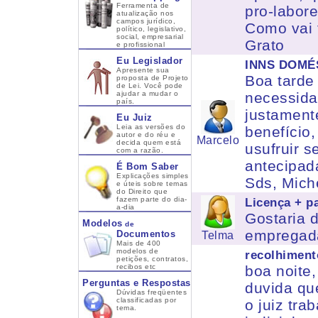
Ferramenta de
pro-labor
atualização nos
campos jurídico,
Como vai 
político, legislativo,
social, empresarial
Grato
e profissional
Eu Legislador
INNS DOMÉ
Apresente sua
Boa tarde 
proposta de Projeto
de Lei. Você pode
ajudar a mudar o
necessida
país.
justament
Eu Juiz
Leia as versões do
benefício,
autor e do réu e
Marcelo
decida quem está
usufruir s
com a razão.
antecipad
É Bom Saber
Explicações simples
Sds, Mich
e úteis sobre temas
do Direito que
fazem parte do dia-
Licença + p
a-dia
Gostaria 
Modelos
de
empregada
Documentos
Telma
Mais de 400
modelos de
recolhiment
petições, contratos,
recibos etc
boa noite
Perguntas e Respostas
duvida qu
Dúvidas freqüentes
classificadas por
o juiz tra
tema.