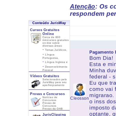
Atenção
: Os c
respondem per
Conteúdo JurisWay
Cursos Gratuitos
Online
Cerca de 800
minicursos gratuitos
on-line sobre
diversas áreas:
-
Temas Jurídicos,
Pagamento 
-
Língua
Bom Dia!
Portuguesa,
-
Língua Inglesa
e
Esta e min
-
Desenvolvimento
Minha duv
Pessoal
federal - 
Vídeos Gratuitos
Selecionados pelo
Eu que tr
JurisWay para seu
aperfeiçoamento
como vai 
Provas e Concursos
migrarao.
Notícias de
Cleosson
o inss do
Concursos
Provas de
Concursos
imposto d
Provas da OAB
optante, 
JurisClipping