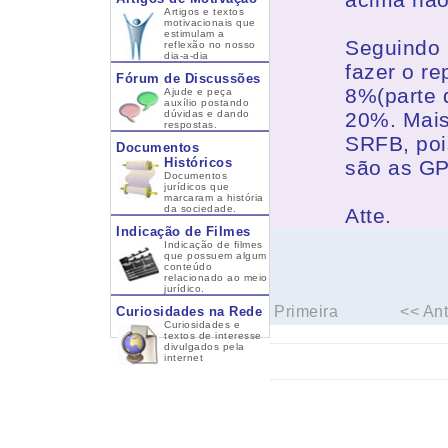
Artigos e textos
motivacionais que
estimulam a
Seguindo 
reflexão no nosso
dia-a-dia
fazer o r
Fórum de Discussões
8%(parte 
Ajude e peça
auxílio postando
dúvidas e dando
20%. Mais
respostas.
SRFB, poi
Documentos
Históricos
são as G
Documentos
jurídicos que
marcaram a história
da sociedade.
Atte.
Indicação de Filmes
Indicação de filmes
que possuem algum
conteúdo
relacionado ao meio
jurídico.
Primeira
<< Ant
Curiosidades na Rede
Curiosidades e
textos de interesse
divulgados pela
internet