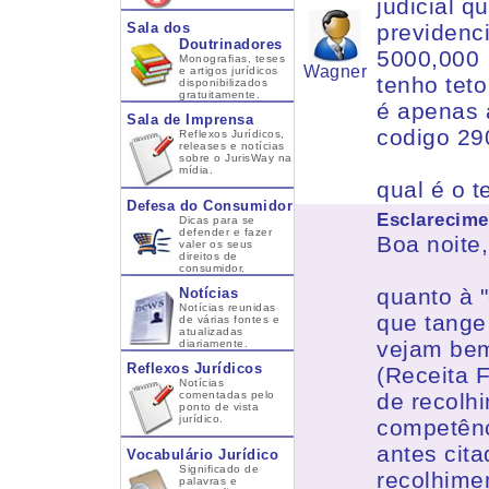
judicial q
Sala dos
previdenc
Doutrinadores
5000,000
Monografias, teses
Wagner
e artigos jurídicos
tenho tet
disponibilizados
gratuitamente.
é apenas 
Sala de Imprensa
codigo 29
Reflexos Jurídicos,
releases e notícias
sobre o JurisWay na
mídia.
qual é o 
Defesa do Consumidor
Esclarecime
Dicas para se
defender e fazer
Boa noite,
valer os seus
direitos de
consumidor.
quanto à 
Notícias
Notícias reunidas
que tange
de várias fontes e
atualizadas
vejam bem
diariamente.
Reflexos Jurídicos
(Receita F
Notícias
comentadas pelo
de recolh
ponto de vista
jurídico.
competênc
antes cit
Vocabulário Jurídico
Significado de
recolhimen
palavras e