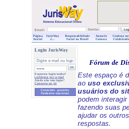
Senha:
Email:
Página
JurisWay
Responsabilidade
Anuncie
Conheça no
Inicial
é...
Social no Brasil
Conosco
Colaborado
Login JurisWay
Fórum de Di
Este espaço é d
Esqueceu login/senha?
Lembrete por e-mail
Ainda não tem login?
ao
uso exclusi
Cadastre-se já!
usuários do si
Conteúdo gratuito.
Cadastro opcional.
podem interagir 
fazendo suas p
ajudar os outro
respostas.