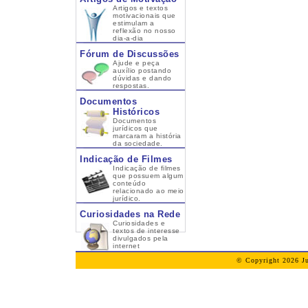
Artigos e textos
motivacionais que
estimulam a
reflexão no nosso
dia-a-dia
Fórum de Discussões
Ajude e peça
auxílio postando
dúvidas e dando
respostas.
Documentos
Históricos
Documentos
jurídicos que
marcaram a história
da sociedade.
Indicação de Filmes
Indicação de filmes
que possuem algum
conteúdo
relacionado ao meio
jurídico.
Curiosidades na Rede
Curiosidades e
textos de interesse
divulgados pela
internet
© Copyright 2026 Ju