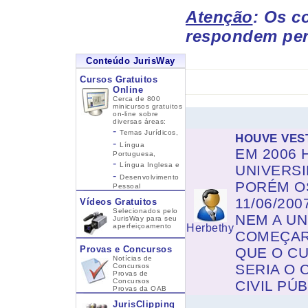
Atenção
: Os c
respondem per
Conteúdo JurisWay
Cursos Gratuitos
Online
Cerca de 800
minicursos gratuitos
on-line sobre
diversas áreas:
-
Temas Jurídicos,
HOUVE VEST
-
Língua
EM 2006 
Portuguesa,
-
Língua Inglesa
e
UNIVERS
-
Desenvolvimento
PORÉM O
Pessoal
11/06/20
Vídeos Gratuitos
Selecionados pelo
NEM A UN
JurisWay para seu
aperfeiçoamento
Herbethy
COMEÇAR
Provas e Concursos
QUE O CU
Notícias de
SERIA O
Concursos
Provas de
Concursos
CIVIL PÚ
Provas da OAB
JurisClipping