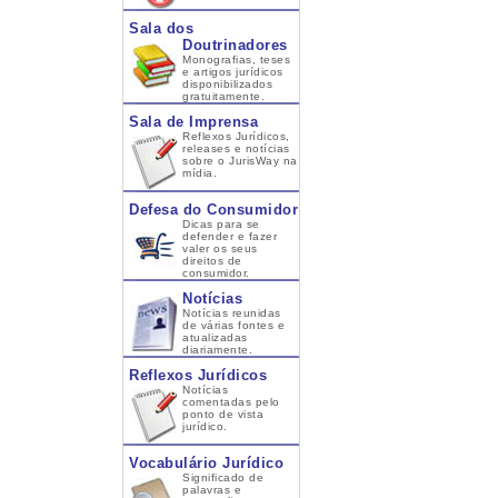
Sala dos
Doutrinadores
Monografias, teses
e artigos jurídicos
disponibilizados
gratuitamente.
Sala de Imprensa
Reflexos Jurídicos,
releases e notícias
sobre o JurisWay na
mídia.
Defesa do Consumidor
Dicas para se
defender e fazer
valer os seus
direitos de
consumidor.
Notícias
Notícias reunidas
de várias fontes e
atualizadas
diariamente.
Reflexos Jurídicos
Notícias
comentadas pelo
ponto de vista
jurídico.
Vocabulário Jurídico
Significado de
palavras e