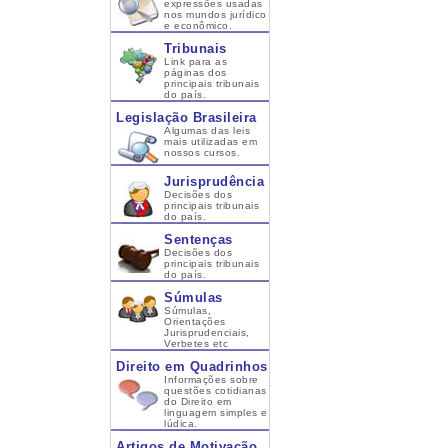
expressões usadas
nos mundos jurídico
e econômico.
Tribunais
Link para as
páginas dos
principais tribunais
do país.
Legislação Brasileira
Algumas das leis
mais utilizadas em
nossos cursos.
Jurisprudência
Decisões dos
principais tribunais
do país.
Sentenças
Decisões dos
principais tribunais
do país.
Súmulas
Súmulas,
Orientações
Jurisprudenciais,
Verbetes etc
Direito em Quadrinhos
Informações sobre
questões cotidianas
do Direito em
linguagem simples e
lúdica.
Artigos de Motivação