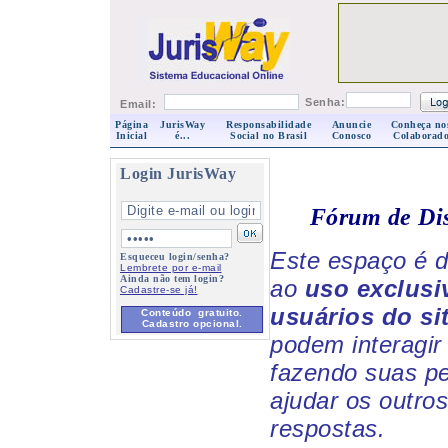
Senha:
Email:
Página
JurisWay
Responsabilidade
Anuncie
Conheça no
Inicial
é...
Social no Brasil
Conosco
Colaborado
Login JurisWay
Fórum de Di
Este espaço é d
Esqueceu login/senha?
Lembrete por e-mail
Ainda não tem login?
ao
uso exclusi
Cadastre-se já!
usuários do si
Conteúdo gratuito.
Cadastro opcional.
podem interagir 
fazendo suas p
ajudar os outro
respostas.