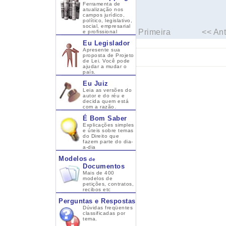
Ferramenta de
atualização nos
campos jurídico,
político, legislativo,
social, empresarial
Primeira
<< Ant
e profissional
Eu Legislador
Apresente sua
proposta de Projeto
de Lei. Você pode
ajudar a mudar o
país.
Eu Juiz
Leia as versões do
autor e do réu e
decida quem está
com a razão.
É Bom Saber
Explicações simples
e úteis sobre temas
do Direito que
fazem parte do dia-
a-dia
Modelos
de
Documentos
Mais de 400
modelos de
petições, contratos,
recibos etc
Perguntas e Respostas
Dúvidas freqüentes
classificadas por
tema.