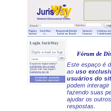
Senha:
Email:
Página
JurisWay
Responsabilidade
Anuncie
Conheça no
Inicial
é...
Social no Brasil
Conosco
Colaborado
Login JurisWay
Fórum de Di
Este espaço é d
Esqueceu login/senha?
Lembrete por e-mail
Ainda não tem login?
ao
uso exclusi
Cadastre-se já!
usuários do si
Conteúdo gratuito.
Cadastro opcional.
podem interagir 
fazendo suas p
ajudar os outro
respostas.