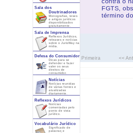
contra o n
FGTS, obs
Sala dos
Doutrinadores
término do
Monografias, teses
e artigos jurídicos
disponibilizados
gratuitamente.
Sala de Imprensa
Reflexos Jurídicos,
releases e notícias
sobre o JurisWay na
mídia.
Defesa do Consumidor
Primeira
<< Ant
Dicas para se
defender e fazer
valer os seus
direitos de
consumidor.
Notícias
Notícias reunidas
de várias fontes e
atualizadas
diariamente.
Reflexos Jurídicos
Notícias
comentadas pelo
ponto de vista
jurídico.
Vocabulário Jurídico
Significado de
palavras e