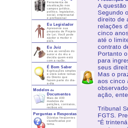
Ferramenta de
A questão
atualização nos
campos jurídico,
Segundo o 
político, legislativo,
social, empresarial
direito de
e profissional
Eu Legislador
relações d
Apresente sua
proposta de Projeto
cinco anos
de Lei. Você pode
ajudar a mudar o
até o limi
país.
contrato d
Eu Juiz
Leia as versões do
Portanto 
autor e do réu e
decida quem está
para ingre
com a razão.
seus direi
É Bom Saber
Explicações simples
Mas o praz
e úteis sobre temas
do Direito que
aos cinco 
fazem parte do dia-
a-dia
observados
Modelos
de
ação, ent
Documentos
Mais de 400
modelos de
petições, contratos,
Tribunal S
recibos etc
Perguntas e Respostas
FGTS. Pre
Dúvidas freqüentes
"É trinten
classificadas por
tema.