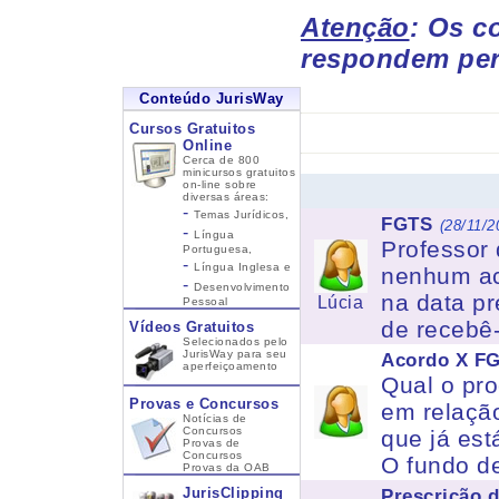
Atenção
: Os c
respondem per
Conteúdo JurisWay
Cursos Gratuitos
Online
Cerca de 800
minicursos gratuitos
on-line sobre
diversas áreas:
-
Temas Jurídicos,
FGTS
(28/11/2
-
Língua
Professor
Portuguesa,
-
Língua Inglesa
e
nenhum ace
-
Desenvolvimento
na data pr
Lúcia
Pessoal
de recebê
Vídeos Gratuitos
Selecionados pelo
JurisWay para seu
Acordo X FG
aperfeiçoamento
Qual o pr
Provas e Concursos
em relaçã
Notícias de
Concursos
que já es
Provas de
Concursos
O fundo de
Provas da OAB
JurisClipping
Prescrição 