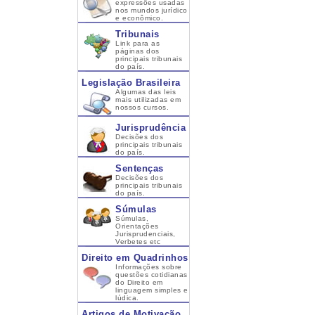
expressões usadas
nos mundos jurídico
e econômico.
Tribunais
Link para as
páginas dos
principais tribunais
do país.
Legislação Brasileira
Algumas das leis
mais utilizadas em
nossos cursos.
Jurisprudência
Decisões dos
principais tribunais
do país.
Sentenças
Decisões dos
principais tribunais
do país.
Súmulas
Súmulas,
Orientações
Jurisprudenciais,
Verbetes etc
Direito em Quadrinhos
Informações sobre
questões cotidianas
do Direito em
linguagem simples e
lúdica.
Artigos de Motivação