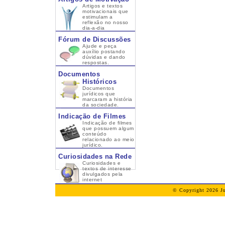
Artigos e textos
motivacionais que
estimulam a
reflexão no nosso
dia-a-dia
Fórum de Discussões
Ajude e peça
auxílio postando
dúvidas e dando
respostas.
Documentos
Históricos
Documentos
jurídicos que
marcaram a história
da sociedade.
Indicação de Filmes
Indicação de filmes
que possuem algum
conteúdo
relacionado ao meio
jurídico.
Curiosidades na Rede
Curiosidades e
textos de interesse
divulgados pela
internet
© Copyright 2026 Ju