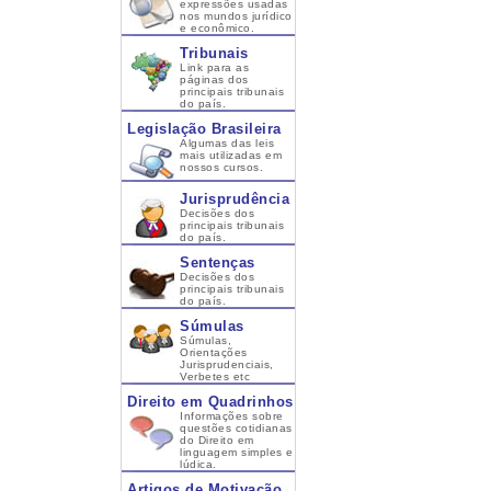
expressões usadas
nos mundos jurídico
e econômico.
Tribunais
Link para as
páginas dos
principais tribunais
do país.
Legislação Brasileira
Algumas das leis
mais utilizadas em
nossos cursos.
Jurisprudência
Decisões dos
principais tribunais
do país.
Sentenças
Decisões dos
principais tribunais
do país.
Súmulas
Súmulas,
Orientações
Jurisprudenciais,
Verbetes etc
Direito em Quadrinhos
Informações sobre
questões cotidianas
do Direito em
linguagem simples e
lúdica.
Artigos de Motivação