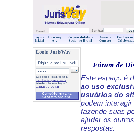
Senha:
Email:
Página
JurisWay
Responsabilidade
Anuncie
Conheça no
Inicial
é...
Social no Brasil
Conosco
Colaborado
Login JurisWay
Fórum de Di
Este espaço é d
Esqueceu login/senha?
Lembrete por e-mail
Ainda não tem login?
ao
uso exclusi
Cadastre-se já!
usuários do si
Conteúdo gratuito.
Cadastro opcional.
podem interagir 
fazendo suas p
ajudar os outro
respostas.