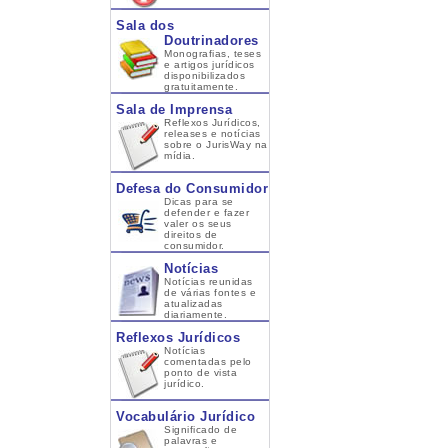
Sala dos
Doutrinadores
Monografias, teses
e artigos jurídicos
disponibilizados
gratuitamente.
Sala de Imprensa
Reflexos Jurídicos,
releases e notícias
sobre o JurisWay na
mídia.
Defesa do Consumidor
Dicas para se
defender e fazer
valer os seus
direitos de
consumidor.
Notícias
Notícias reunidas
de várias fontes e
atualizadas
diariamente.
Reflexos Jurídicos
Notícias
comentadas pelo
ponto de vista
jurídico.
Vocabulário Jurídico
Significado de
palavras e