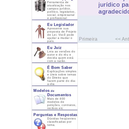
Ferramenta de
jurídico p
atualização nos
campos jurídico,
agradecido
político, legislativo,
social, empresarial
e profissional
Eu Legislador
Apresente sua
proposta de Projeto
de Lei. Você pode
ajudar a mudar o
Primeira
<< Ant
país.
Eu Juiz
Leia as versões do
autor e do réu e
decida quem está
com a razão.
É Bom Saber
Explicações simples
e úteis sobre temas
do Direito que
fazem parte do dia-
a-dia
Modelos
de
Documentos
Mais de 400
modelos de
petições, contratos,
recibos etc
Perguntas e Respostas
Dúvidas freqüentes
classificadas por
tema.