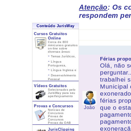
Atenção
: Os c
respondem per
Conteúdo JurisWay
Cursos Gratuitos
Online
Cerca de 800
minicursos gratuitos
on-line sobre
diversas áreas:
-
Temas Jurídicos,
Férias prop
-
Língua
Olá, não s
Portuguesa,
-
Língua Inglesa
e
perguntar.
-
Desenvolvimento
trabalhei 
Pessoal
Municipal 
Vídeos Gratuitos
Selecionados pelo
exonerado
JurisWay para seu
aperfeiçoamento
férias pro
Provas e Concursos
que o esta
João
Notícias de
pagamento.
Concursos
Provas de
Concursos
pagamento
Provas da OAB
exoneraçã
JurisClipping