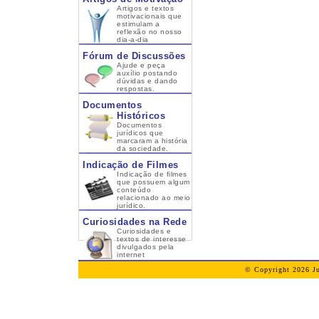
Artigos e textos
motivacionais que
estimulam a
reflexão no nosso
dia-a-dia
Fórum de Discussões
Ajude e peça
auxílio postando
dúvidas e dando
respostas.
Documentos
Históricos
Documentos
jurídicos que
marcaram a história
da sociedade.
Indicação de Filmes
Indicação de filmes
que possuem algum
conteúdo
relacionado ao meio
jurídico.
Curiosidades na Rede
Curiosidades e
textos de interesse
divulgados pela
internet
© Copyright 2026 Ju