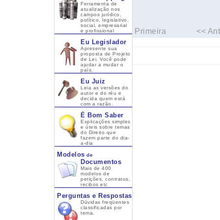
Ferramenta de
atualização nos
campos jurídico,
político, legislativo,
social, empresarial
Primeira
<< Ant
e profissional
Eu Legislador
Apresente sua
proposta de Projeto
de Lei. Você pode
ajudar a mudar o
país.
Eu Juiz
Leia as versões do
autor e do réu e
decida quem está
com a razão.
É Bom Saber
Explicações simples
e úteis sobre temas
do Direito que
fazem parte do dia-
a-dia
Modelos
de
Documentos
Mais de 400
modelos de
petições, contratos,
recibos etc
Perguntas e Respostas
Dúvidas freqüentes
classificadas por
tema.