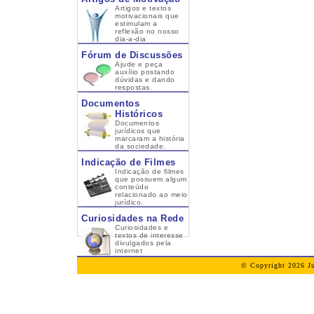
Artigos e textos
motivacionais que
estimulam a
reflexão no nosso
dia-a-dia
Fórum de Discussões
Ajude e peça
auxílio postando
dúvidas e dando
respostas.
Documentos
Históricos
Documentos
jurídicos que
marcaram a história
da sociedade.
Indicação de Filmes
Indicação de filmes
que possuem algum
conteúdo
relacionado ao meio
jurídico.
Curiosidades na Rede
Curiosidades e
textos de interesse
divulgados pela
internet
© Copyright 2026 Ju