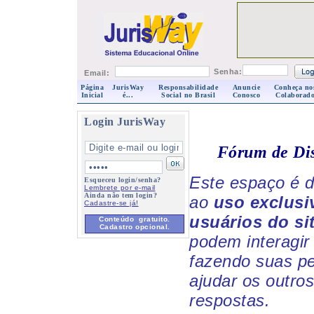
Senha:
Email:
Página
JurisWay
Responsabilidade
Anuncie
Conheça no
Inicial
é...
Social no Brasil
Conosco
Colaborado
Login JurisWay
Fórum de Di
Este espaço é d
Esqueceu login/senha?
Lembrete por e-mail
Ainda não tem login?
ao
uso exclusi
Cadastre-se já!
usuários do si
Conteúdo gratuito.
Cadastro opcional.
podem interagir 
fazendo suas p
ajudar os outro
respostas.