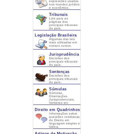
expressões usadas
nos mundos jurídico
e econômico.
Tribunais
Link para as
páginas dos
principais tribunais
do país.
Legislação Brasileira
Algumas das leis
mais utilizadas em
nossos cursos.
Jurisprudência
Decisões dos
principais tribunais
do país.
Sentenças
Decisões dos
principais tribunais
do país.
Súmulas
Súmulas,
Orientações
Jurisprudenciais,
Verbetes etc
Direito em Quadrinhos
Informações sobre
questões cotidianas
do Direito em
linguagem simples e
lúdica.
Artigos de Motivação