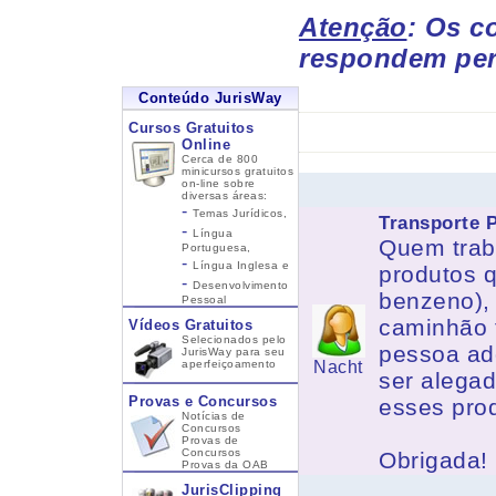
Atenção
: Os c
respondem per
Conteúdo JurisWay
Cursos Gratuitos
Online
Cerca de 800
minicursos gratuitos
on-line sobre
diversas áreas:
-
Temas Jurídicos,
Transporte 
-
Língua
Quem trab
Portuguesa,
-
Língua Inglesa
e
produtos q
-
Desenvolvimento
benzeno),
Pessoal
caminhão t
Vídeos Gratuitos
Selecionados pelo
pessoa ad
JurisWay para seu
aperfeiçoamento
Nacht
ser alegad
Provas e Concursos
esses pro
Notícias de
Concursos
Provas de
Concursos
Obrigada!
Provas da OAB
JurisClipping