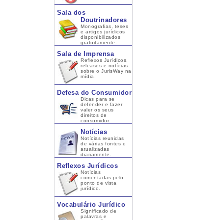
Sala dos
Doutrinadores
Monografias, teses
e artigos jurídicos
disponibilizados
gratuitamente.
Sala de Imprensa
Reflexos Jurídicos,
releases e notícias
sobre o JurisWay na
mídia.
Defesa do Consumidor
Dicas para se
defender e fazer
valer os seus
direitos de
consumidor.
Notícias
Notícias reunidas
de várias fontes e
atualizadas
diariamente.
Reflexos Jurídicos
Notícias
comentadas pelo
ponto de vista
jurídico.
Vocabulário Jurídico
Significado de
palavras e