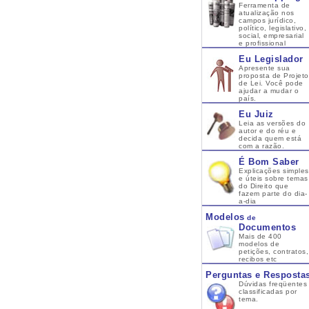
Ferramenta de
atualização nos
campos jurídico,
político, legislativo,
social, empresarial
e profissional
Eu Legislador
Apresente sua
proposta de Projeto
de Lei. Você pode
ajudar a mudar o
país.
Eu Juiz
Leia as versões do
autor e do réu e
decida quem está
com a razão.
É Bom Saber
Explicações simples
e úteis sobre temas
do Direito que
fazem parte do dia-
a-dia
Modelos
de
Documentos
Mais de 400
modelos de
petições, contratos,
recibos etc
Perguntas e Resposta
Dúvidas freqüentes
classificadas por
tema.