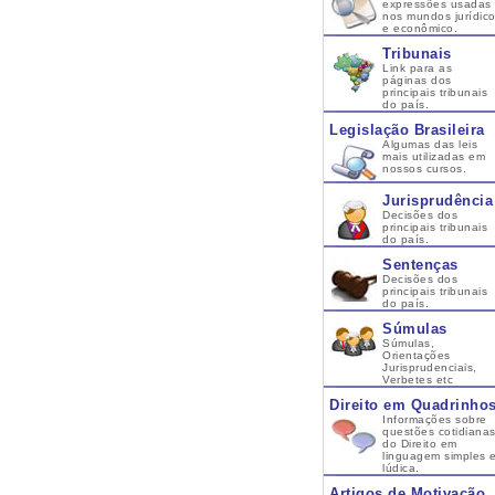
expressões usadas
nos mundos jurídic
e econômico.
Tribunais
Link para as
páginas dos
principais tribunais
do país.
Legislação Brasileira
Algumas das leis
mais utilizadas em
nossos cursos.
Jurisprudência
Decisões dos
principais tribunais
do país.
Sentenças
Decisões dos
principais tribunais
do país.
Súmulas
Súmulas,
Orientações
Jurisprudenciais,
Verbetes etc
Direito em Quadrinho
Informações sobre
questões cotidiana
do Direito em
linguagem simples 
lúdica.
Artigos de Motivação