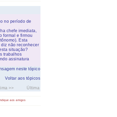
o no período de
a chefe imediata,
o formal e firmou
utônomo). Esta
 diz não reconhecer
esta situação?
s trabalhos
ando assinatura
nsagem neste tópico
Voltar aos tópicos
xima >>
Última
Indique aos amigos