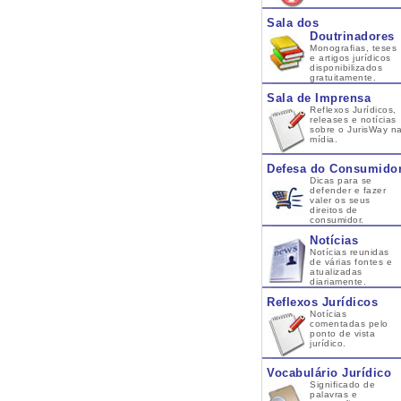
Sala dos
Doutrinadores
Monografias, teses
e artigos jurídicos
disponibilizados
gratuitamente.
Sala de Imprensa
Reflexos Jurídicos,
releases e notícias
sobre o JurisWay n
mídia.
Defesa do Consumido
Dicas para se
defender e fazer
valer os seus
direitos de
consumidor.
Notícias
Notícias reunidas
de várias fontes e
atualizadas
diariamente.
Reflexos Jurídicos
Notícias
comentadas pelo
ponto de vista
jurídico.
Vocabulário Jurídico
Significado de
palavras e