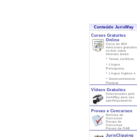
Conteúdo JurisWay
Cursos Gratuitos
Online
Cerca de 800
minicursos gratuitos
on-line sobre
diversas áreas:
-
Temas Jurídicos,
-
Língua
Portuguesa,
-
Língua Inglesa
e
-
Desenvolvimento
Pessoal
Vídeos Gratuitos
Selecionados pelo
JurisWay para seu
aperfeiçoamento
Provas e Concursos
Notícias de
Concursos
Provas de
Concursos
Provas da OAB
JurisClipping