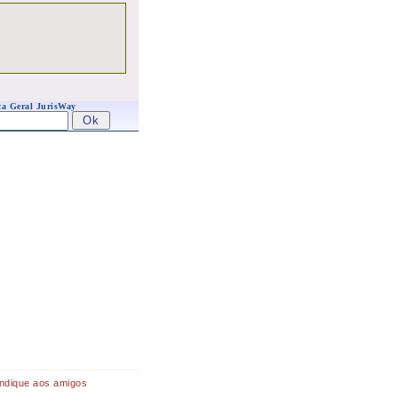
a Geral JurisWay
Indique aos amigos