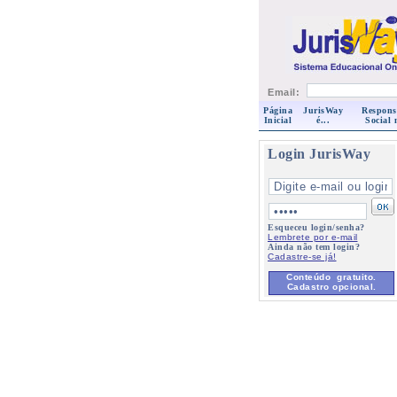
Email:
Página
JurisWay
Respons
Inicial
é...
Social 
Login JurisWay
Esqueceu login/senha?
Lembrete por e-mail
Ainda não tem login?
Cadastre-se já!
Conteúdo gratuito.
Cadastro opcional.