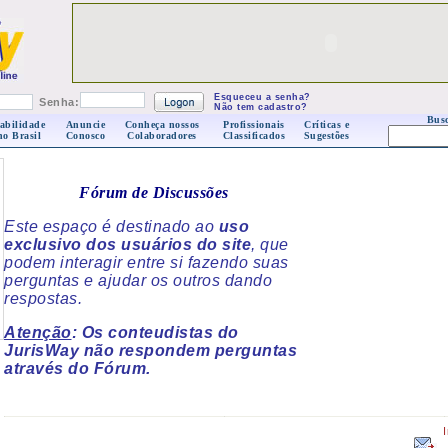
Esqueceu a senha?
Senha:
Não tem cadastro?
Busc
abilidade
Anuncie
Conheça nossos
Profissionais
Críticas e
no Brasil
Conosco
Colaboradores
Classificados
Sugestões
Fórum de Discussões
Este espaço é destinado ao
uso
exclusivo dos usuários do site
, que
podem interagir entre si fazendo suas
perguntas e ajudar os outros dando
respostas.
Atenção
: Os conteudistas do
JurisWay não respondem perguntas
através do Fórum.