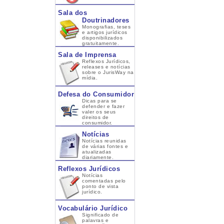
Sala dos
Doutrinadores
Monografias, teses
e artigos jurídicos
disponibilizados
gratuitamente.
Sala de Imprensa
Reflexos Jurídicos,
releases e notícias
sobre o JurisWay na
mídia.
Defesa do Consumidor
Dicas para se
defender e fazer
valer os seus
direitos de
consumidor.
Notícias
Notícias reunidas
de várias fontes e
atualizadas
diariamente.
Reflexos Jurídicos
Notícias
comentadas pelo
ponto de vista
jurídico.
Vocabulário Jurídico
Significado de
palavras e