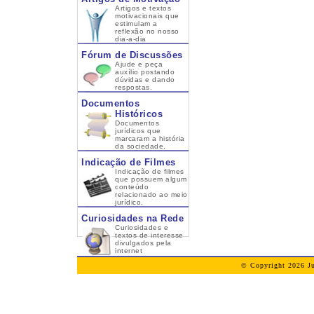
Artigos e textos
motivacionais que
estimulam a
reflexão no nosso
dia-a-dia
Fórum de Discussões
Ajude e peça
auxílio postando
dúvidas e dando
respostas.
Documentos
Históricos
Documentos
jurídicos que
marcaram a história
da sociedade.
Indicação de Filmes
Indicação de filmes
que possuem algum
conteúdo
relacionado ao meio
jurídico.
Curiosidades na Rede
Curiosidades e
textos de interesse
divulgados pela
internet
© Copyright 2026 Ju