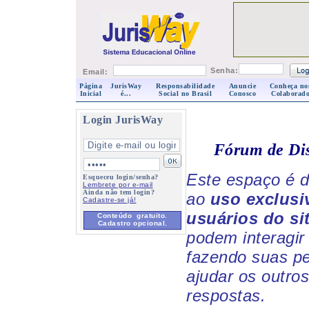
Senha:
Email:
Página
JurisWay
Responsabilidade
Anuncie
Conheça no
Inicial
é...
Social no Brasil
Conosco
Colaborado
Login JurisWay
Fórum de Di
Este espaço é d
Esqueceu login/senha?
Lembrete por e-mail
Ainda não tem login?
ao
uso exclusi
Cadastre-se já!
usuários do si
Conteúdo gratuito.
Cadastro opcional.
podem interagir 
fazendo suas p
ajudar os outro
respostas.