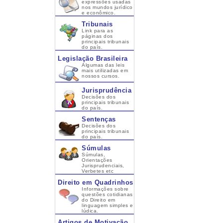
expressões usadas
nos mundos jurídico
e econômico.
Tribunais
Link para as
páginas dos
principais tribunais
do país.
Legislação Brasileira
Algumas das leis
mais utilizadas em
nossos cursos.
Jurisprudência
Decisões dos
principais tribunais
do país.
Sentenças
Decisões dos
principais tribunais
do país.
Súmulas
Súmulas,
Orientações
Jurisprudenciais,
Verbetes etc
Direito em Quadrinhos
Informações sobre
questões cotidianas
do Direito em
linguagem simples e
lúdica.
Artigos de Motivação