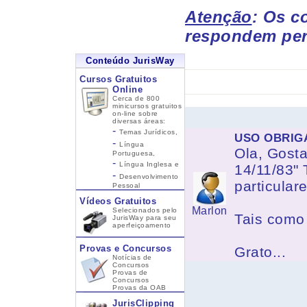
Atenção
: Os c
respondem per
Conteúdo JurisWay
Cursos Gratuitos
Online
Cerca de 800
minicursos gratuitos
on-line sobre
diversas áreas:
-
Temas Jurídicos,
USO OBRIG
-
Língua
Ola, Gosta
Portuguesa,
-
Língua Inglesa
e
14/11/83"
-
Desenvolvimento
particulare
Pessoal
Vídeos Gratuitos
Marlon
Selecionados pelo
Tais como 
JurisWay para seu
aperfeiçoamento
Provas e Concursos
Grato...
Notícias de
Concursos
Provas de
Concursos
Provas da OAB
JurisClipping