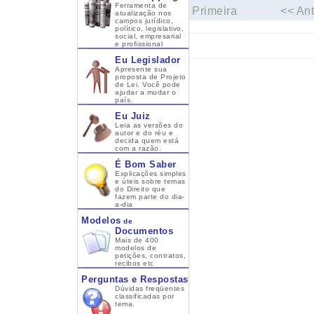
Ferramenta de
Primeira
<< Ant
atualização nos
campos jurídico,
político, legislativo,
social, empresarial
e profissional
Eu Legislador
Apresente sua
proposta de Projeto
de Lei. Você pode
ajudar a mudar o
país.
Eu Juiz
Leia as versões do
autor e do réu e
decida quem está
com a razão.
É Bom Saber
Explicações simples
e úteis sobre temas
do Direito que
fazem parte do dia-
a-dia
Modelos
de
Documentos
Mais de 400
modelos de
petições, contratos,
recibos etc
Perguntas e Respostas
Dúvidas freqüentes
classificadas por
tema.