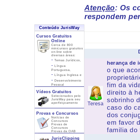
Atenção
: Os c
respondem per
Conteúdo JurisWay
Cursos Gratuitos
Online
Cerca de 800
minicursos gratuitos
on-line sobre
diversas áreas:
-
Temas Jurídicos,
herança de 
-
Língua
o que aco
Portuguesa,
-
Língua Inglesa
e
proprietár
-
Desenvolvimento
fim da vid
Pessoal
direito à 
Vídeos Gratuitos
Selecionados pelo
sobrinho 
JurisWay para seu
aperfeiçoamento
Teresa
caso do c
Provas e Concursos
dos conjug
Notícias de
em favor d
Concursos
Provas de
Concursos
familia do
Provas da OAB
JurisClipping