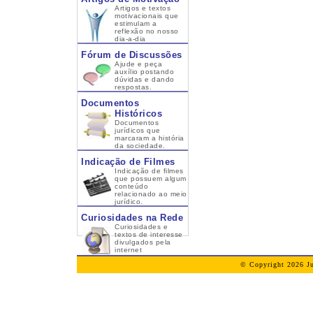
Artigos e textos
motivacionais que
estimulam a
reflexão no nosso
dia-a-dia
Fórum de Discussões
Ajude e peça
auxílio postando
dúvidas e dando
respostas.
Documentos
Históricos
Documentos
jurídicos que
marcaram a história
da sociedade.
Indicação de Filmes
Indicação de filmes
que possuem algum
conteúdo
relacionado ao meio
jurídico.
Curiosidades na Rede
Curiosidades e
textos de interesse
divulgados pela
internet
© Copyright 2026 Ju