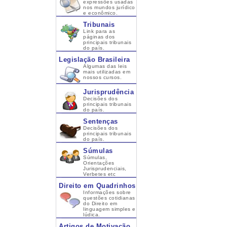
expressões usadas
nos mundos jurídico
e econômico.
Tribunais
Link para as
páginas dos
principais tribunais
do país.
Legislação Brasileira
Algumas das leis
mais utilizadas em
nossos cursos.
Jurisprudência
Decisões dos
principais tribunais
do país.
Sentenças
Decisões dos
principais tribunais
do país.
Súmulas
Súmulas,
Orientações
Jurisprudenciais,
Verbetes etc
Direito em Quadrinhos
Informações sobre
questões cotidianas
do Direito em
linguagem simples e
lúdica.
Artigos de Motivação