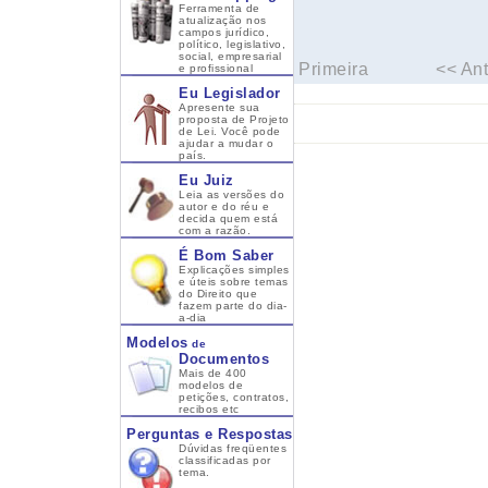
Ferramenta de
atualização nos
campos jurídico,
político, legislativo,
social, empresarial
Primeira
<< Ant
e profissional
Eu Legislador
Apresente sua
proposta de Projeto
de Lei. Você pode
ajudar a mudar o
país.
Eu Juiz
Leia as versões do
autor e do réu e
decida quem está
com a razão.
É Bom Saber
Explicações simples
e úteis sobre temas
do Direito que
fazem parte do dia-
a-dia
Modelos
de
Documentos
Mais de 400
modelos de
petições, contratos,
recibos etc
Perguntas e Respostas
Dúvidas freqüentes
classificadas por
tema.