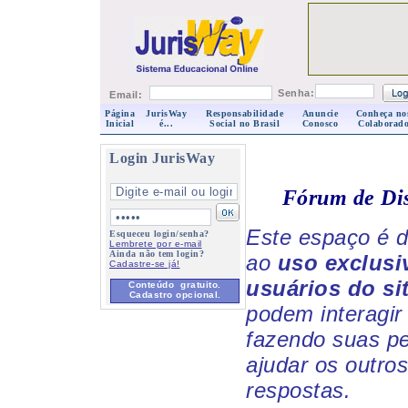
Senha:
Email:
Página
JurisWay
Responsabilidade
Anuncie
Conheça no
Inicial
é...
Social no Brasil
Conosco
Colaborado
Login JurisWay
Fórum de Di
Este espaço é d
Esqueceu login/senha?
Lembrete por e-mail
Ainda não tem login?
ao
uso exclusi
Cadastre-se já!
usuários do si
Conteúdo gratuito.
Cadastro opcional.
podem interagir 
fazendo suas p
ajudar os outro
respostas.