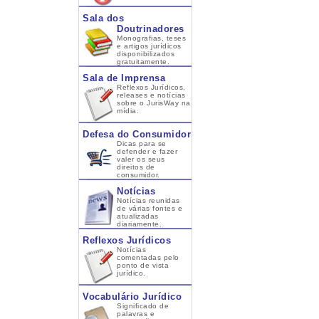
Sala dos
Doutrinadores
Monografias, teses
e artigos jurídicos
disponibilizados
gratuitamente.
Sala de Imprensa
Reflexos Jurídicos,
releases e notícias
sobre o JurisWay na
mídia.
Defesa do Consumidor
Dicas para se
defender e fazer
valer os seus
direitos de
consumidor.
Notícias
Notícias reunidas
de várias fontes e
atualizadas
diariamente.
Reflexos Jurídicos
Notícias
comentadas pelo
ponto de vista
jurídico.
Vocabulário Jurídico
Significado de
palavras e