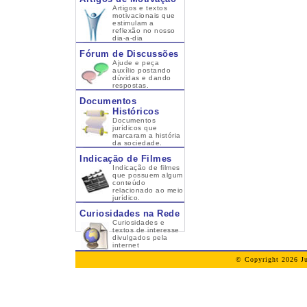
Artigos e textos
motivacionais que
estimulam a
reflexão no nosso
dia-a-dia
Fórum de Discussões
Ajude e peça
auxílio postando
dúvidas e dando
respostas.
Documentos
Históricos
Documentos
jurídicos que
marcaram a história
da sociedade.
Indicação de Filmes
Indicação de filmes
que possuem algum
conteúdo
relacionado ao meio
jurídico.
Curiosidades na Rede
Curiosidades e
textos de interesse
divulgados pela
internet
© Copyright 2026 Ju