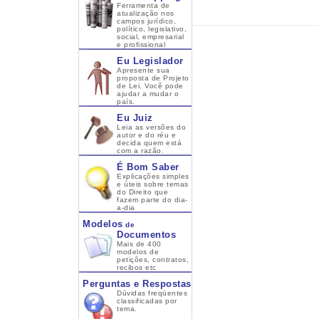
Ferramenta de
atualização nos
campos jurídico,
político, legislativo,
social, empresarial
e profissional
Eu Legislador
Apresente sua
proposta de Projeto
de Lei. Você pode
ajudar a mudar o
país.
Eu Juiz
Leia as versões do
autor e do réu e
decida quem está
com a razão.
É Bom Saber
Explicações simples
e úteis sobre temas
do Direito que
fazem parte do dia-
a-dia
Modelos
de
Documentos
Mais de 400
modelos de
petições, contratos,
recibos etc
Perguntas e Respostas
Dúvidas freqüentes
classificadas por
tema.