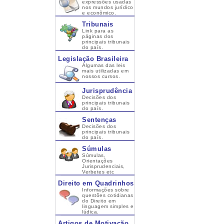
expressões usadas
nos mundos jurídico
e econômico.
Tribunais
Link para as
páginas dos
principais tribunais
do país.
Legislação Brasileira
Algumas das leis
mais utilizadas em
nossos cursos.
Jurisprudência
Decisões dos
principais tribunais
do país.
Sentenças
Decisões dos
principais tribunais
do país.
Súmulas
Súmulas,
Orientações
Jurisprudenciais,
Verbetes etc
Direito em Quadrinhos
Informações sobre
questões cotidianas
do Direito em
linguagem simples e
lúdica.
Artigos de Motivação