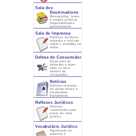
Sala dos
Doutrinadores
Monografias, teses
e artigos jurídicos
disponibilizados
gratuitamente.
Sala de Imprensa
Reflexos Jurídicos,
releases e notícias
sobre o JurisWay na
mídia.
Defesa do Consumidor
Dicas para se
defender e fazer
valer os seus
direitos de
consumidor.
Notícias
Notícias reunidas
de várias fontes e
atualizadas
diariamente.
Reflexos Jurídicos
Notícias
comentadas pelo
ponto de vista
jurídico.
Vocabulário Jurídico
Significado de
palavras e