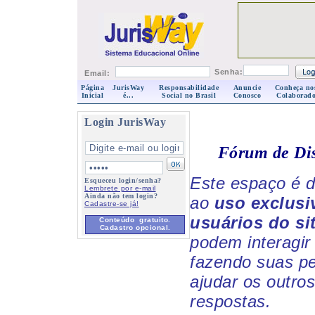
Senha:
Email:
Página
JurisWay
Responsabilidade
Anuncie
Conheça no
Inicial
é...
Social no Brasil
Conosco
Colaborado
Login JurisWay
Fórum de Di
Este espaço é d
Esqueceu login/senha?
Lembrete por e-mail
Ainda não tem login?
ao
uso exclusi
Cadastre-se já!
usuários do si
Conteúdo gratuito.
Cadastro opcional.
podem interagir 
fazendo suas p
ajudar os outro
respostas.