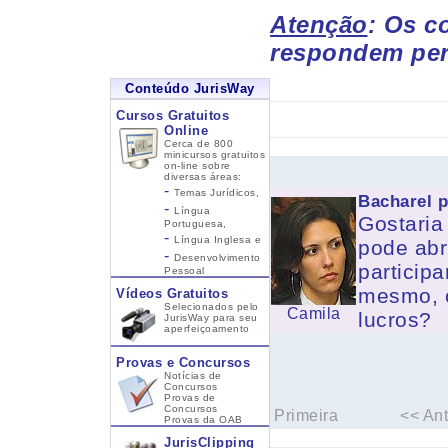
Atenção
: Os c
respondem per
Conteúdo JurisWay
Cursos Gratuitos
Online
Cerca de 800
minicursos gratuitos
on-line sobre
diversas áreas:
-
Temas Jurídicos,
Bacharel 
-
Língua
Gostaria
Portuguesa,
-
Língua Inglesa
e
pode abr
-
Desenvolvimento
particip
Pessoal
mesmo, c
Vídeos Gratuitos
Selecionados pelo
Camila
lucros?
JurisWay para seu
aperfeiçoamento
Provas e Concursos
Notícias de
Concursos
Provas de
Concursos
Primeira
<< Ant
Provas da OAB
JurisClipping