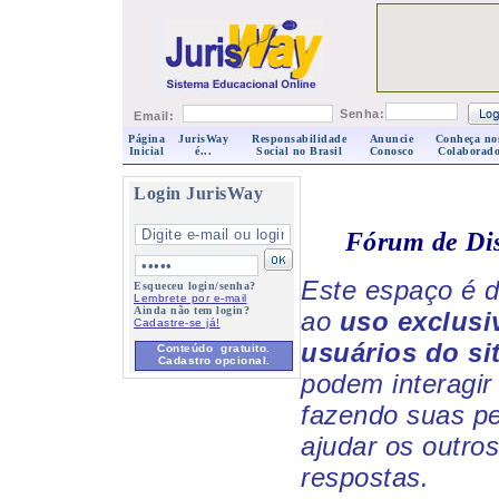
Senha:
Email:
Página
JurisWay
Responsabilidade
Anuncie
Conheça no
Inicial
é...
Social no Brasil
Conosco
Colaborado
Login JurisWay
Fórum de Di
Este espaço é d
Esqueceu login/senha?
Lembrete por e-mail
Ainda não tem login?
ao
uso exclusi
Cadastre-se já!
usuários do si
Conteúdo gratuito.
Cadastro opcional.
podem interagir 
fazendo suas p
ajudar os outro
respostas.