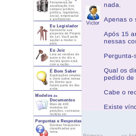
Ferramenta de
nada.
atualização nos
campos jurídico,
político, legislativo,
social, empresarial
Apenas o 
e profissional
Victor
Eu Legislador
Apresente sua
Após 15 a
proposta de Projeto
de Lei. Você pode
nessas co
ajudar a mudar o
país.
Eu Juiz
Pergunta-
Leia as versões do
autor e do réu e
decida quem está
com a razão.
Qual os di
É Bom Saber
Explicações simples
pedido de
e úteis sobre temas
do Direito que
fazem parte do dia-
a-dia
Cabe o re
Modelos
de
Documentos
Mais de 400
Existe vín
modelos de
petições, contratos,
recibos etc
Perguntas e Respostas
Dúvidas freqüentes
classificadas por
tema.
Primeira
<< Ant