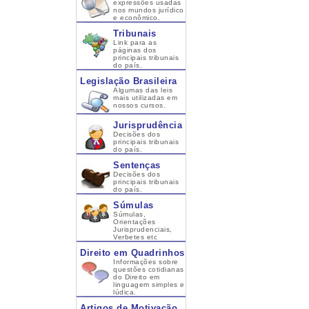
expressões usadas
nos mundos jurídico
e econômico.
Tribunais
Link para as
páginas dos
principais tribunais
do país.
Legislação Brasileira
Algumas das leis
mais utilizadas em
nossos cursos.
Jurisprudência
Decisões dos
principais tribunais
do país.
Sentenças
Decisões dos
principais tribunais
do país.
Súmulas
Súmulas,
Orientações
Jurisprudenciais,
Verbetes etc
Direito em Quadrinhos
Informações sobre
questões cotidianas
do Direito em
linguagem simples e
lúdica.
Artigos de Motivação