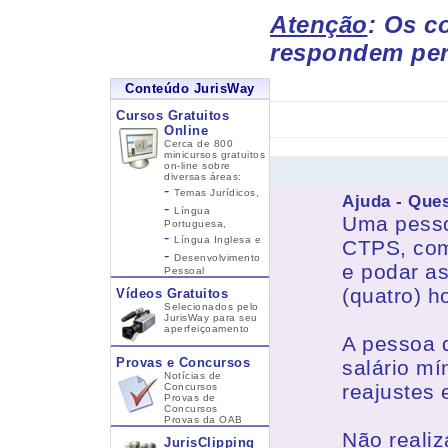
Atenção
: Os c
respondem per
Conteúdo JurisWay
Cursos Gratuitos
Online
Cerca de 800
minicursos gratuitos
on-line sobre
diversas áreas:
-
Temas Jurídicos,
Ajuda - Que
-
Língua
Uma pessoa
Portuguesa,
-
Língua Inglesa
e
CTPS, com 
-
Desenvolvimento
e podar a
Pessoal
(quatro) h
Vídeos Gratuitos
Selecionados pelo
JurisWay para seu
aperfeiçoamento
A pessoa 
Provas e Concursos
salário mí
Notícias de
reajustes 
Concursos
Provas de
Concursos
Provas da OAB
Não realiz
JurisClipping