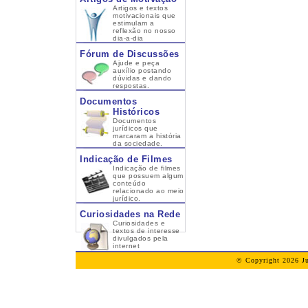
Artigos e textos
motivacionais que
estimulam a
reflexão no nosso
dia-a-dia
Fórum de Discussões
Ajude e peça
auxílio postando
dúvidas e dando
respostas.
Documentos
Históricos
Documentos
jurídicos que
marcaram a história
da sociedade.
Indicação de Filmes
Indicação de filmes
que possuem algum
conteúdo
relacionado ao meio
jurídico.
Curiosidades na Rede
Curiosidades e
textos de interesse
divulgados pela
internet
© Copyright 2026 Ju