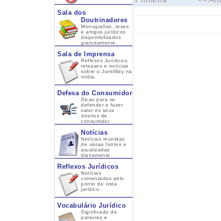
Sala dos
Doutrinadores
Monografias, teses
e artigos jurídicos
disponibilizados
gratuitamente.
Sala de Imprensa
Reflexos Jurídicos,
releases e notícias
sobre o JurisWay na
mídia.
Defesa do Consumidor
Dicas para se
defender e fazer
valer os seus
direitos de
consumidor.
Notícias
Notícias reunidas
de várias fontes e
atualizadas
diariamente.
Reflexos Jurídicos
Notícias
comentadas pelo
ponto de vista
jurídico.
Vocabulário Jurídico
Significado de
palavras e