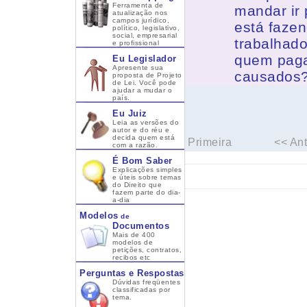
Ferramenta de
mandar ir 
atualização nos
campos jurídico,
está faze
político, legislativo,
social, empresarial
trabalhad
e profissional
quem paga
Eu Legislador
Apresente sua
causados
proposta de Projeto
de Lei. Você pode
ajudar a mudar o
país.
Eu Juiz
Leia as versões do
autor e do réu e
decida quem está
Primeira
<< Ant
com a razão.
É Bom Saber
Explicações simples
e úteis sobre temas
do Direito que
fazem parte do dia-
a-dia
Modelos
de
Documentos
Mais de 400
modelos de
petições, contratos,
recibos etc
Perguntas e Respostas
Dúvidas freqüentes
classificadas por
tema.