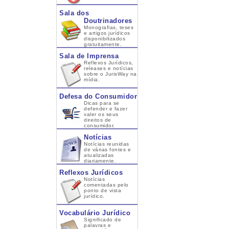
Sala dos
Doutrinadores
Monografias, teses
e artigos jurídicos
disponibilizados
gratuitamente.
Sala de Imprensa
Reflexos Jurídicos,
releases e notícias
sobre o JurisWay na
mídia.
Defesa do Consumidor
Dicas para se
defender e fazer
valer os seus
direitos de
consumidor.
Notícias
Notícias reunidas
de várias fontes e
atualizadas
diariamente.
Reflexos Jurídicos
Notícias
comentadas pelo
ponto de vista
jurídico.
Vocabulário Jurídico
Significado de
palavras e