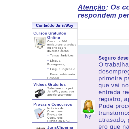
Atenção
: Os c
respondem per
Conteúdo JurisWay
Cursos Gratuitos
Online
Cerca de 800
minicursos gratuitos
on-line sobre
diversas áreas:
-
Temas Jurídicos,
Seguro des
-
Língua
O trabalh
Portuguesa,
-
Língua Inglesa
e
desempreg
-
Desenvolvimento
primeira p
Pessoal
que vai no
Vídeos Gratuitos
Selecionados pelo
entrada r
JurisWay para seu
aperfeiçoamento
registro, 
Provas e Concursos
Pode proc
Notícias de
transtorno
Concursos
Provas de
Ivy
Concursos
atrasado,
Provas da OAB
ero que nã
JurisClipping