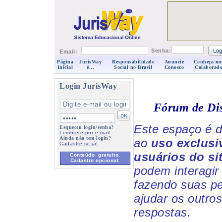
Senha:
Email:
Página
JurisWay
Responsabilidade
Anuncie
Conheça no
Inicial
é...
Social no Brasil
Conosco
Colaborado
Login JurisWay
Fórum de Di
Este espaço é d
Esqueceu login/senha?
Lembrete por e-mail
Ainda não tem login?
ao
uso exclusi
Cadastre-se já!
usuários do si
Conteúdo gratuito.
Cadastro opcional.
podem interagir 
fazendo suas p
ajudar os outro
respostas.