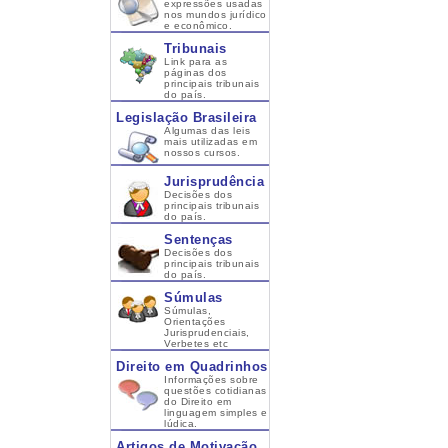
expressões usadas
nos mundos jurídico
e econômico.
Tribunais
Link para as
páginas dos
principais tribunais
do país.
Legislação Brasileira
Algumas das leis
mais utilizadas em
nossos cursos.
Jurisprudência
Decisões dos
principais tribunais
do país.
Sentenças
Decisões dos
principais tribunais
do país.
Súmulas
Súmulas,
Orientações
Jurisprudenciais,
Verbetes etc
Direito em Quadrinhos
Informações sobre
questões cotidianas
do Direito em
linguagem simples e
lúdica.
Artigos de Motivação