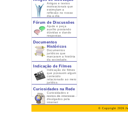
Artigos e textos
motivacionais que
estimulam a
reflexão no nosso
dia-a-dia
Fórum de Discussões
Ajude e peça
auxílio postando
dúvidas e dando
respostas.
Documentos
Históricos
Documentos
jurídicos que
marcaram a história
da sociedade.
Indicação de Filmes
Indicação de filmes
que possuem algum
conteúdo
relacionado ao meio
jurídico.
Curiosidades na Rede
Curiosidades e
textos de interesse
divulgados pela
internet
© Copyright 2026 Ju