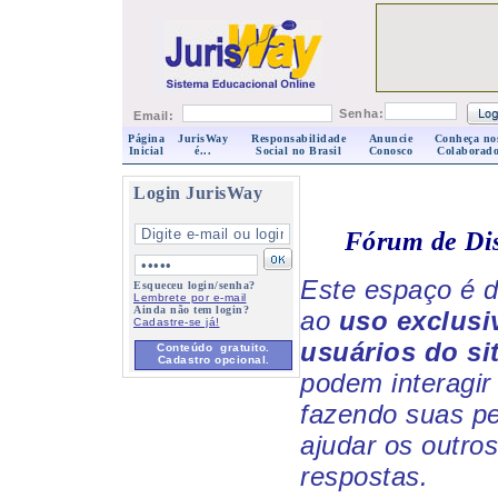
Senha:
Email:
Página
JurisWay
Responsabilidade
Anuncie
Conheça no
Inicial
é...
Social no Brasil
Conosco
Colaborado
Login JurisWay
Fórum de Di
Este espaço é d
Esqueceu login/senha?
Lembrete por e-mail
Ainda não tem login?
ao
uso exclusi
Cadastre-se já!
usuários do si
Conteúdo gratuito.
Cadastro opcional.
podem interagir 
fazendo suas p
ajudar os outro
respostas.