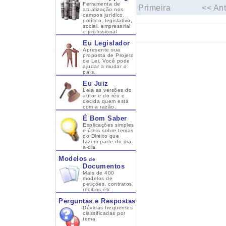
Ferramenta de
Primeira
<< Ant
atualização nos
campos jurídico,
político, legislativo,
social, empresarial
e profissional
Eu Legislador
Apresente sua
proposta de Projeto
de Lei. Você pode
ajudar a mudar o
país.
Eu Juiz
Leia as versões do
autor e do réu e
decida quem está
com a razão.
É Bom Saber
Explicações simples
e úteis sobre temas
do Direito que
fazem parte do dia-
a-dia
Modelos
de
Documentos
Mais de 400
modelos de
petições, contratos,
recibos etc
Perguntas e Respostas
Dúvidas freqüentes
classificadas por
tema.