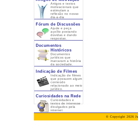
Artigos e textos
motivacionais que
estimulam a
reflexão no nosso
dia-a-dia
Fórum de Discussões
Ajude e peça
auxílio postando
dúvidas e dando
respostas.
Documentos
Históricos
Documentos
jurídicos que
marcaram a história
da sociedade.
Indicação de Filmes
Indicação de filmes
que possuem algum
conteúdo
relacionado ao meio
jurídico.
Curiosidades na Rede
Curiosidades e
textos de interesse
divulgados pela
internet
© Copyright 2026 Ju