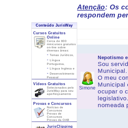
Atenção
: Os c
respondem per
Conteúdo JurisWay
Cursos Gratuitos
Online
Cerca de 800
minicursos gratuitos
on-line sobre
diversas áreas:
-
Temas Jurídicos,
Nepotismo e
-
Língua
Sou servid
Portuguesa,
-
Língua Inglesa
e
Municipal.
-
Desenvolvimento
O meu com
Pessoal
Municipal 
Vídeos Gratuitos
Simone
Selecionados pelo
ocupar o 
JurisWay para seu
aperfeiçoamento
legislativ
Provas e Concursos
nomeada pe
Notícias de
Concursos
Provas de
Concursos
Provas da OAB
JurisClipping