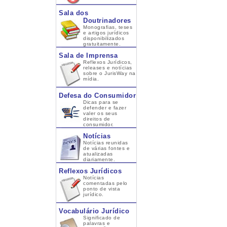
Sala dos
Doutrinadores
Monografias, teses
e artigos jurídicos
disponibilizados
gratuitamente.
Sala de Imprensa
Reflexos Jurídicos,
releases e notícias
sobre o JurisWay na
mídia.
Defesa do Consumidor
Dicas para se
defender e fazer
valer os seus
direitos de
consumidor.
Notícias
Notícias reunidas
de várias fontes e
atualizadas
diariamente.
Reflexos Jurídicos
Notícias
comentadas pelo
ponto de vista
jurídico.
Vocabulário Jurídico
Significado de
palavras e