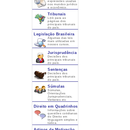
expressões usadas
nos mundos jurídico
e econômico.
Tribunais
Link para as
páginas dos
principais tribunais
do país.
Legislação Brasileira
Algumas das leis
mais utilizadas em
nossos cursos.
Jurisprudência
Decisões dos
principais tribunais
do país.
Sentenças
Decisões dos
principais tribunais
do país.
Súmulas
Súmulas,
Orientações
Jurisprudenciais,
Verbetes etc
Direito em Quadrinhos
Informações sobre
questões cotidianas
do Direito em
linguagem simples e
lúdica.
Artigos de Motivação