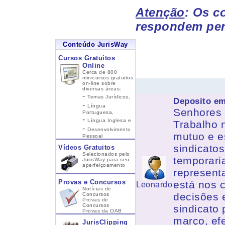
Atenção
: Os c
respondem per
Conteúdo JurisWay
Cursos Gratuitos
Online
Cerca de 800
minicursos gratuitos
on-line sobre
diversas áreas:
-
Temas Jurídicos,
Deposito em
-
Língua
Senhores 
Portuguesa,
-
Língua Inglesa
e
Trabalho 
-
Desenvolvimento
mutuo e e
Pessoal
sindicato
Vídeos Gratuitos
Selecionados pelo
temporar
JurisWay para seu
aperfeiçoamento
represent
Provas e Concursos
está nos 
Leonardo
Notícias de
decisões 
Concursos
Provas de
Concursos
sindicato 
Provas da OAB
março, efe
JurisClipping