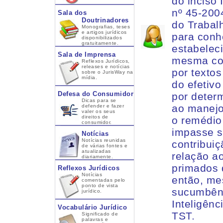
do inciso 
nº 45-200
Sala dos
Doutrinadores
do Trabal
Monografias, teses
e artigos jurídicos
para conhec
disponibilizados
gratuitamente.
estabelec
Sala de Imprensa
mesma con
Reflexos Jurídicos,
releases e notícias
por texto
sobre o JurisWay na
mídia.
do efetivo
Defesa do Consumidor
por determ
Dicas para se
ao manejo
defender e fazer
valer os seus
direitos de
o remédio
consumidor.
impasse s
Notícias
Notícias reunidas
contribui
de várias fontes e
atualizadas
relação ao
diariamente.
primados d
Reflexos Jurídicos
Notícias
então, mes
comentadas pelo
ponto de vista
sucumbênc
jurídico.
Inteligênc
Vocabulário Jurídico
TST.
Significado de
palavras e