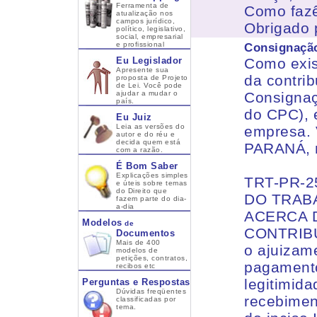
Ferramenta de
Como fazê
atualização nos
campos jurídico,
Obrigado 
político, legislativo,
social, empresarial
e profissional
Consignaçã
Eu Legislador
Como exis
Apresente sua
da contrib
proposta de Projeto
de Lei. Você pode
ajudar a mudar o
Consignaç
país.
do CPC), 
Eu Juiz
Leia as versões do
empresa. 
autor e do réu e
decida quem está
PARANÁ, n
com a razão.
É Bom Saber
Explicações simples
TRT-PR-2
e úteis sobre temas
do Direito que
DO TRABA
fazem parte do dia-
a-dia
ACERCA 
Modelos
de
CONTRIBU
Documentos
Mais de 400
o ajuizam
modelos de
petições, contratos,
pagamento
recibos etc
legitimid
Perguntas e Respostas
Dúvidas freqüentes
recebimen
classificadas por
tema.