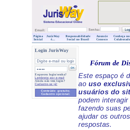
Senha:
Email:
Página
JurisWay
Responsabilidade
Anuncie
Conheça no
Inicial
é...
Social no Brasil
Conosco
Colaborado
Login JurisWay
Fórum de Di
Este espaço é d
Esqueceu login/senha?
Lembrete por e-mail
Ainda não tem login?
ao
uso exclusi
Cadastre-se já!
usuários do si
Conteúdo gratuito.
Cadastro opcional.
podem interagir 
fazendo suas p
ajudar os outro
respostas.