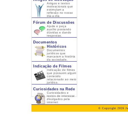
Artigos e textos
motivacionais que
estimulam a
reflexão no nosso
dia-a-dia
Fórum de Discussões
Ajude e peça
auxílio postando
dúvidas e dando
respostas.
Documentos
Históricos
Documentos
jurídicos que
marcaram a história
da sociedade.
Indicação de Filmes
Indicação de filmes
que possuem algum
conteúdo
relacionado ao meio
jurídico.
Curiosidades na Rede
Curiosidades e
textos de interesse
divulgados pela
internet
© Copyright 2026 Ju