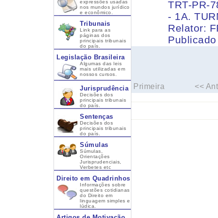
expressões usadas
TRT-PR-7
nos mundos jurídico
e econômico.
- 1A. TU
Tribunais
Relator:
Link para as
páginas dos
Publicado
principais tribunais
do país.
Legislação Brasileira
Algumas das leis
mais utilizadas em
nossos cursos.
Primeira
<< Ant
Jurisprudência
Decisões dos
principais tribunais
do país.
Sentenças
Decisões dos
principais tribunais
do país.
Súmulas
Súmulas,
Orientações
Jurisprudenciais,
Verbetes etc
Direito em Quadrinhos
Informações sobre
questões cotidianas
do Direito em
linguagem simples e
lúdica.
Artigos de Motivação