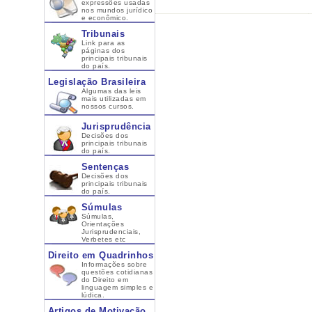
expressões usadas
nos mundos jurídico
e econômico.
Tribunais
Link para as
páginas dos
principais tribunais
do país.
Legislação Brasileira
Algumas das leis
mais utilizadas em
nossos cursos.
Jurisprudência
Decisões dos
principais tribunais
do país.
Sentenças
Decisões dos
principais tribunais
do país.
Súmulas
Súmulas,
Orientações
Jurisprudenciais,
Verbetes etc
Direito em Quadrinhos
Informações sobre
questões cotidianas
do Direito em
linguagem simples e
lúdica.
Artigos de Motivação