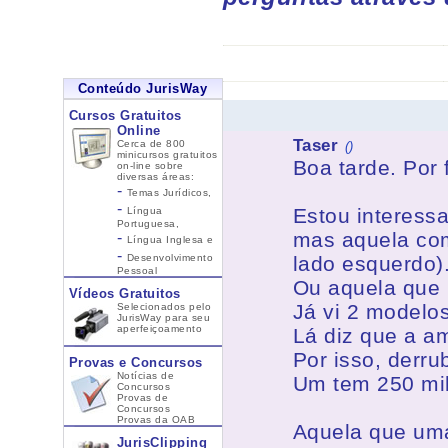
Conteúdo JurisWay
Cursos Gratuitos
Online
Taser
Cerca de 800
()
minicursos gratuitos
Boa tarde. Por
on-line sobre
diversas áreas:
-
Temas Jurídicos,
-
Estou interessa
Língua
Portuguesa,
mas aquela com
-
Língua Inglesa
e
-
Desenvolvimento
lado esquerdo)
Pessoal
Ou aquela que 
Vídeos Gratuitos
Já vi 2 modelos
Selecionados pelo
JurisWay para seu
aperfeiçoamento
Lá diz que a a
Por isso, derr
Provas e Concursos
Notícias de
Um tem 250 mil 
Concursos
Provas de
Concursos
Provas da OAB
Aquela que uma
JurisClipping