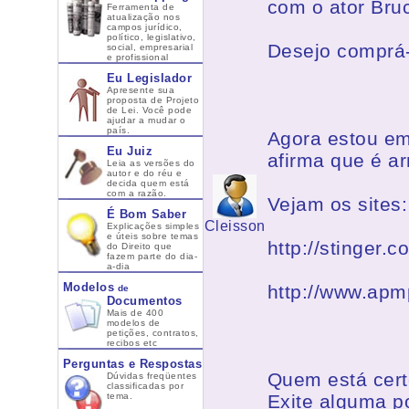
com o ator Bruc
Ferramenta de
atualização nos
campos jurídico,
político, legislativo,
Desejo comprá-
social, empresarial
e profissional
Eu Legislador
Apresente sua
proposta de Projeto
de Lei. Você pode
ajudar a mudar o
país.
Agora estou em 
Eu Juiz
afirma que é ar
Leia as versões do
autor e do réu e
decida quem está
com a razão.
Vejam os sites:
É Bom Saber
Cleisson
Explicações simples
e úteis sobre temas
http://stinger.
do Direito que
fazem parte do dia-
a-dia
Modelos
http://www.apmp
de
Documentos
Mais de 400
modelos de
petições, contratos,
recibos etc
Perguntas e Respostas
Quem está certo
Dúvidas freqüentes
classificadas por
tema.
Exite alguma po