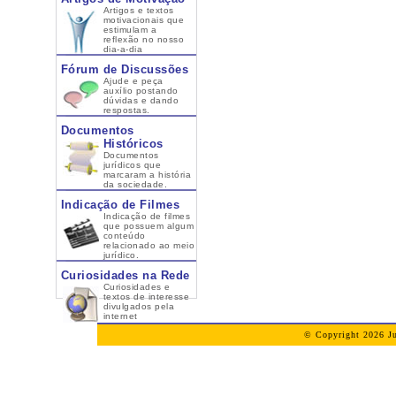
Artigos e textos
motivacionais que
estimulam a
reflexão no nosso
dia-a-dia
Fórum de Discussões
Ajude e peça
auxílio postando
dúvidas e dando
respostas.
Documentos
Históricos
Documentos
jurídicos que
marcaram a história
da sociedade.
Indicação de Filmes
Indicação de filmes
que possuem algum
conteúdo
relacionado ao meio
jurídico.
Curiosidades na Rede
Curiosidades e
textos de interesse
divulgados pela
internet
© Copyright 2026 Ju