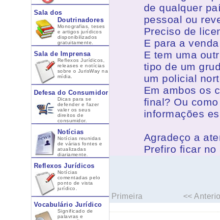
de qualquer pa
Sala dos
pessoal ou rev
Doutrinadores
Monografias, teses
Preciso de lice
e artigos jurídicos
disponibilizados
E para a venda
gratuitamente.
E tem uma outr
Sala de Imprensa
Reflexos Jurídicos,
tipo de um gru
releases e notícias
sobre o JurisWay na
um policial nor
mídia.
Em ambos os c
Defesa do Consumidor
Dicas para se
final? Ou como
defender e fazer
valer os seus
informações es
direitos de
consumidor.
Notícias
Agradeço a ate
Notícias reunidas
de várias fontes e
Prefiro ficar n
atualizadas
diariamente.
Reflexos Jurídicos
Notícias
comentadas pelo
ponto de vista
jurídico.
Primeira
<< Anterio
Vocabulário Jurídico
Significado de
palavras e