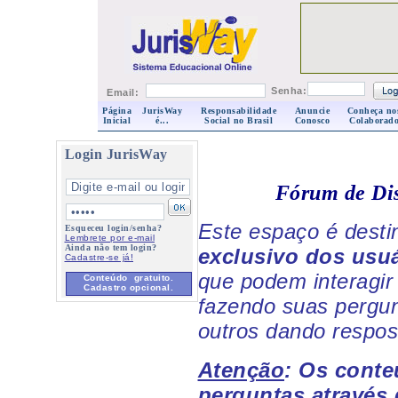
Senha:
Email:
Página
JurisWay
Responsabilidade
Anuncie
Conheça no
Inicial
é...
Social no Brasil
Conosco
Colaborado
Login JurisWay
Fórum de Di
Este espaço é dest
Esqueceu login/senha?
Lembrete por e-mail
Ainda não tem login?
exclusivo dos usuá
Cadastre-se já!
que podem interagir 
Conteúdo gratuito.
Cadastro opcional.
fazendo suas pergun
outros dando respos
Atenção
: Os cont
perguntas através