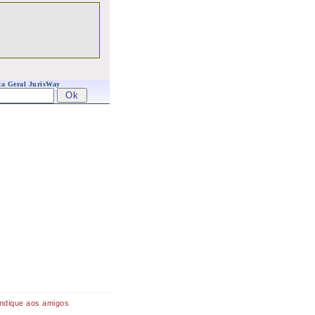
a Geral JurisWay
Indique aos amigos