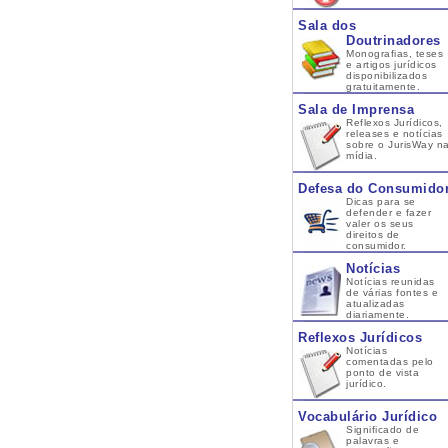
Sala dos
Doutrinadores
Monografias, teses
e artigos jurídicos
disponibilizados
gratuitamente.
Sala de Imprensa
Reflexos Jurídicos,
releases e notícias
sobre o JurisWay n
mídia.
Defesa do Consumido
Dicas para se
defender e fazer
valer os seus
direitos de
consumidor.
Notícias
Notícias reunidas
de várias fontes e
atualizadas
diariamente.
Reflexos Jurídicos
Notícias
comentadas pelo
ponto de vista
jurídico.
Vocabulário Jurídico
Significado de
palavras e