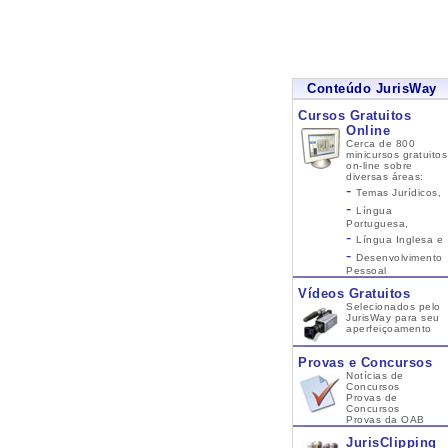
Conteúdo JurisWay
Cursos Gratuitos
Online
Cerca de 800
minicursos gratuitos
on-line sobre
diversas áreas:
-
Temas Jurídicos,
-
Língua
Portuguesa,
-
Língua Inglesa
e
-
Desenvolvimento
Pessoal
Vídeos Gratuitos
Selecionados pelo
JurisWay para seu
aperfeiçoamento
Provas e Concursos
Notícias de
Concursos
Provas de
Concursos
Provas da OAB
JurisClipping