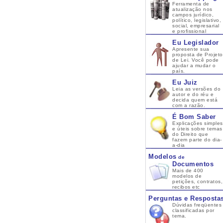
Ferramenta de
atualização nos
campos jurídico,
político, legislativo,
social, empresarial
e profissional
Eu Legislador
Apresente sua
proposta de Projeto
de Lei. Você pode
ajudar a mudar o
país.
Eu Juiz
Leia as versões do
autor e do réu e
decida quem está
com a razão.
É Bom Saber
Explicações simples
e úteis sobre temas
do Direito que
fazem parte do dia-
a-dia
Modelos
de
Documentos
Mais de 400
modelos de
petições, contratos,
recibos etc
Perguntas e Resposta
Dúvidas freqüentes
classificadas por
tema.