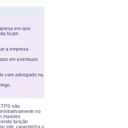
mpresa em que
nda ficam
sar a empresa
caso em eventuais
á-lo com advogado na
migo.
 CTPS não
nistrativamente no
m maiores
cendo função
o sim, caracteriza o