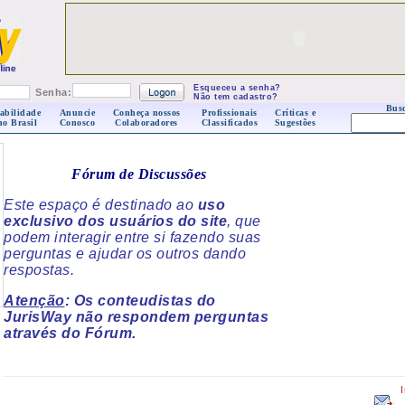
Esqueceu a senha?
Senha:
Não tem cadastro?
Busc
abilidade
Anuncie
Conheça nossos
Profissionais
Críticas e
no Brasil
Conosco
Colaboradores
Classificados
Sugestões
Fórum de Discussões
Este espaço é destinado ao
uso
exclusivo dos usuários do site
, que
podem interagir entre si fazendo suas
perguntas e ajudar os outros dando
respostas.
Atenção
: Os conteudistas do
JurisWay não respondem perguntas
através do Fórum.