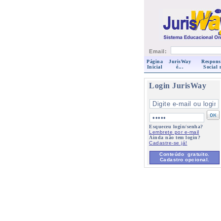
Email:
Página
JurisWay
Respons
Inicial
é...
Social 
Login JurisWay
Esqueceu login/senha?
Lembrete por e-mail
Ainda não tem login?
Cadastre-se já!
Conteúdo gratuito.
Cadastro opcional.