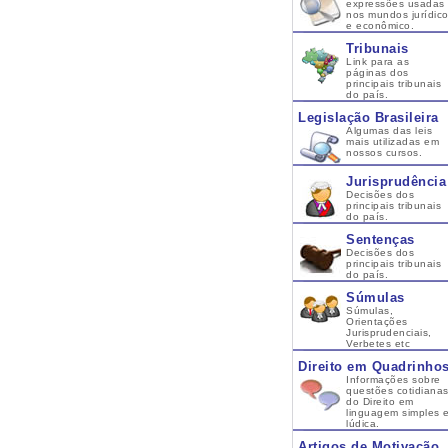
expressões usadas
nos mundos jurídic
e econômico.
Tribunais
Link para as
páginas dos
principais tribunais
do país.
Legislação Brasileira
Algumas das leis
mais utilizadas em
nossos cursos.
Jurisprudência
Decisões dos
principais tribunais
do país.
Sentenças
Decisões dos
principais tribunais
do país.
Súmulas
Súmulas,
Orientações
Jurisprudenciais,
Verbetes etc
Direito em Quadrinho
Informações sobre
questões cotidiana
do Direito em
linguagem simples 
lúdica.
Artigos de Motivação