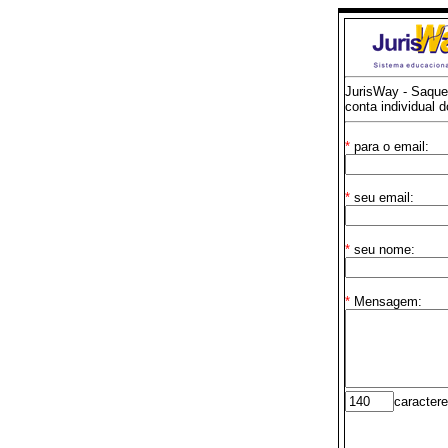
JurisWay - Saque
conta individual 
*
para o email:
*
seu email:
*
seu nome:
*
Mensagem:
caractere