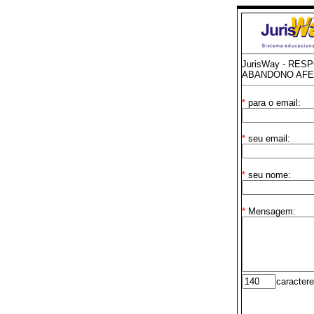
JurisWay - RES
ABANDONO AFE
*
para o email:
*
seu email:
*
seu nome:
*
Mensagem:
caractere