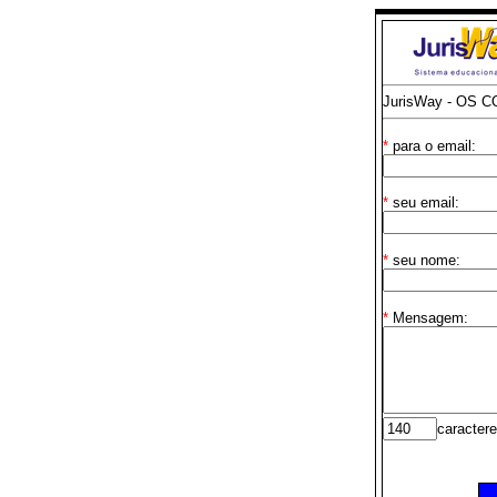
JurisWay - OS 
*
para o email:
*
seu email:
*
seu nome:
*
Mensagem:
caractere