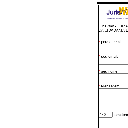
JurisWay - JUI
DA CIDADANIA 
*
para o email:
*
seu email:
*
seu nome:
*
Mensagem:
caractere