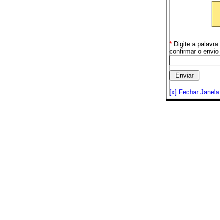
*
Digite a palavr
confirmar o envio
[x] Fechar Janela