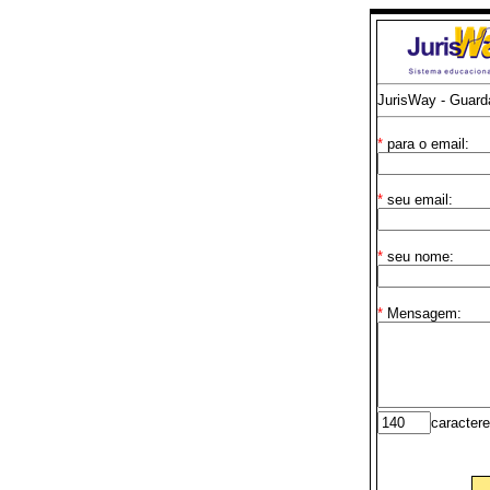
JurisWay - Guard
*
para o email:
*
seu email:
*
seu nome:
*
Mensagem:
caractere