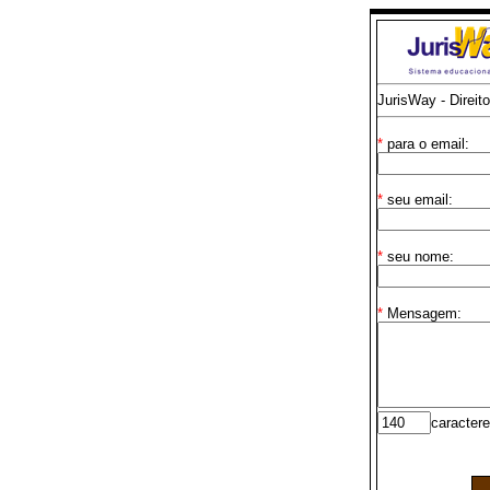
JurisWay - Direit
*
para o email:
*
seu email:
*
seu nome:
*
Mensagem:
caractere