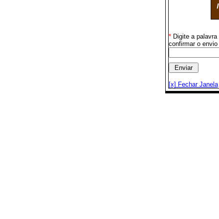
*
Digite a palavr
confirmar o envio
[x] Fechar Janela