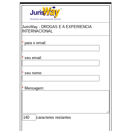
JurisWay - DROGAS E A EXPERIENCIA
INTERNACIONAL
*
para o email:
*
seu email:
*
seu nome:
*
Mensagem:
caracteres restantes