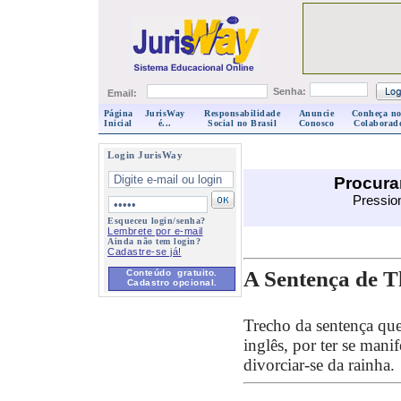
Senha:
Email:
Página
JurisWay
Responsabilidade
Anuncie
Conheça no
Inicial
é...
Social no Brasil
Conosco
Colaborad
Login JurisWay
Procura
Pression
Esqueceu login/senha?
Lembrete por e-mail
Ainda não tem login?
Cadastre-se já!
A Sentença de 
Conteúdo gratuito.
Cadastro opcional.
Trecho da sentença que
inglês, por ter se man
divorciar-se da rainha.