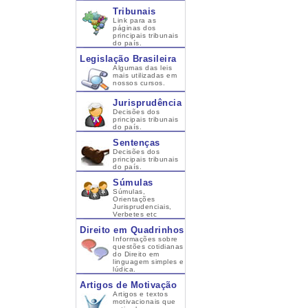
Tribunais
Link para as
páginas dos
principais tribunais
do país.
Legislação Brasileira
Algumas das leis
mais utilizadas em
nossos cursos.
Jurisprudência
Decisões dos
principais tribunais
do país.
Sentenças
Decisões dos
principais tribunais
do país.
Súmulas
Súmulas,
Orientações
Jurisprudenciais,
Verbetes etc
Direito em Quadrinhos
Informações sobre
questões cotidianas
do Direito em
linguagem simples e
lúdica.
Artigos de Motivação
Artigos e textos
motivacionais que