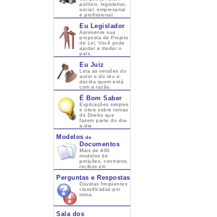
político, legislativo,
social, empresarial
e profissional
Eu Legislador
Apresente sua
proposta de Projeto
de Lei. Você pode
ajudar a mudar o
país.
Eu Juiz
Leia as versões do
autor e do réu e
decida quem está
com a razão.
É Bom Saber
Explicações simples
e úteis sobre temas
do Direito que
fazem parte do dia-
a-dia
Modelos
de
Documentos
Mais de 400
modelos de
petições, contratos,
recibos etc
Perguntas e Respostas
Dúvidas freqüentes
classificadas por
tema.
Sala dos