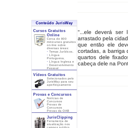
Conteúdo JurisWay
Cursos Gratuitos
"...ele deverá ser
Online
arrastado pela cidad
Cerca de 800
minicursos gratuitos
que então ele deve
on-line sobre
diversas áreas:
cortadas, a barriga
-
Temas Jurídicos,
-
Língua
quartos dele fixad
Portuguesa,
-
Língua Inglesa
e
cabeça dele na Pont
-
Desenvolvimento
Pessoal
Vídeos Gratuitos
Selecionados pelo
JurisWay para seu
aperfeiçoamento
Provas e Concursos
Notícias de
Concursos
Provas de
Concursos
Provas da OAB
JurisClipping
Ferramenta de
atualização nos
campos jurídico,