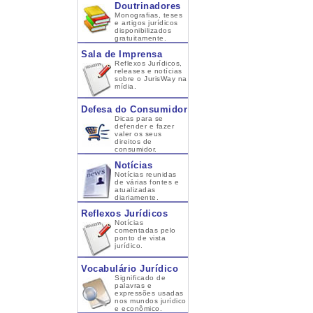
Doutrinadores
Monografias, teses
e artigos jurídicos
disponibilizados
gratuitamente.
Sala de Imprensa
Reflexos Jurídicos,
releases e notícias
sobre o JurisWay na
mídia.
Defesa do Consumidor
Dicas para se
defender e fazer
valer os seus
direitos de
consumidor.
Notícias
Notícias reunidas
de várias fontes e
atualizadas
diariamente.
Reflexos Jurídicos
Notícias
comentadas pelo
ponto de vista
jurídico.
Vocabulário Jurídico
Significado de
palavras e
expressões usadas
nos mundos jurídico
e econômico.