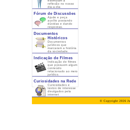
estimulam a
reflexão no nosso
dia-a-dia
Fórum de Discussões
Ajude e peça
auxílio postando
dúvidas e dando
respostas.
Documentos
Históricos
Documentos
jurídicos que
marcaram a história
da sociedade.
Indicação de Filmes
Indicação de filmes
que possuem algum
conteúdo
relacionado ao meio
jurídico.
Curiosidades na Rede
Curiosidades e
textos de interesse
divulgados pela
internet
© Copyright 2026 Ju