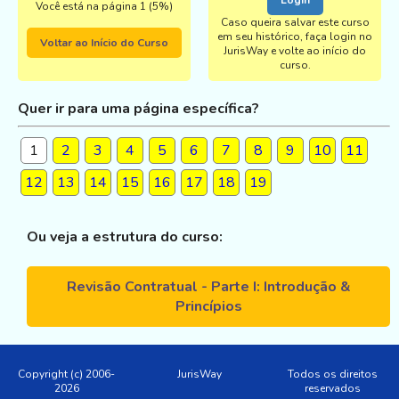
Você está na página 1 (5%)
Caso queira salvar este curso
em seu histórico, faça login no
Voltar ao Início do Curso
JurisWay e volte ao início do
curso.
Quer ir para uma página específica?
1
2
3
4
5
6
7
8
9
10
11
12
13
14
15
16
17
18
19
Ou veja a estrutura do curso:
Revisão Contratual - Parte I: Introdução &
Princípios
Copyright (c) 2006-
JurisWay
Todos os direitos
2026
reservados