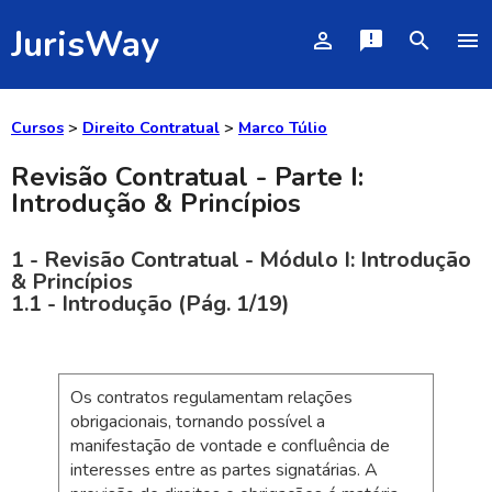
JurisWay
person_outline
announcement
search
menu
Cursos
>
Direito Contratual
>
Marco Túlio
Revisão Contratual - Parte I:
Introdução & Princípios
1 - Revisão Contratual - Módulo I: Introdução
& Princípios
1.1 - Introdução (Pág. 1/19)
Os contratos regulamentam relações
obrigacionais, tornando possível a
manifestação de vontade e confluência de
interesses entre as partes signatárias. A