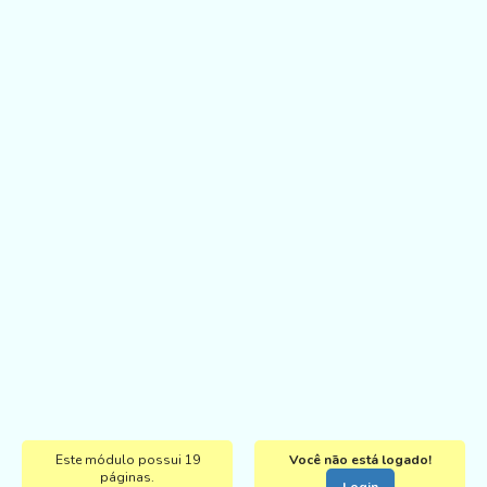
Este módulo possui 19
Você não está logado!
páginas.
Login