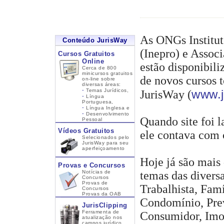
As ONGs Institut
Conteúdo JurisWay
(Inepro) e Assoc
Cursos Gratuitos
Online
estão disponibil
Cerca de 800
minicursos gratuitos
de novos cursos t
on-line sobre
diversas áreas:
-
Temas Jurídicos,
www.j
JurisWay (
-
Língua
Portuguesa,
-
Língua Inglesa
e
-
Desenvolvimento
Quando site foi l
Pessoal
Vídeos Gratuitos
ele contava com 
Selecionados pelo
JurisWay para seu
aperfeiçoamento
Hoje já são mais
Provas e Concursos
Notícias de
temas das diversa
Concursos
Provas de
Trabalhista, Fam
Concursos
Provas da OAB
Condomínio, Prev
JurisClipping
Ferramenta de
Consumidor, Imob
atualização nos
campos jurídico,