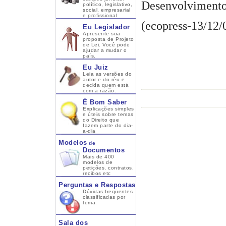
Desenvolvimento
político, legislativo,
social, empresarial
e profissional
(ecopress-13/12/
Eu Legislador
Apresente sua
proposta de Projeto
de Lei. Você pode
ajudar a mudar o
país.
Eu Juiz
Leia as versões do
autor e do réu e
decida quem está
com a razão.
É Bom Saber
Explicações simples
e úteis sobre temas
do Direito que
fazem parte do dia-
a-dia
Modelos
de
Documentos
Mais de 400
modelos de
petições, contratos,
recibos etc
Perguntas e Respostas
Dúvidas freqüentes
classificadas por
tema.
Sala dos