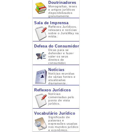
Doutrinadores
Monografias, teses
e artigos jurídicos
disponibilizados
gratuitamente.
Sala de Imprensa
Reflexos Jurídicos,
releases e notícias
sobre o JurisWay na
mídia.
Defesa do Consumidor
Dicas para se
defender e fazer
valer os seus
direitos de
consumidor.
Notícias
Notícias reunidas
de várias fontes e
atualizadas
diariamente.
Reflexos Jurídicos
Notícias
comentadas pelo
ponto de vista
jurídico.
Vocabulário Jurídico
Significado de
palavras e
expressões usadas
nos mundos jurídico
e econômico.