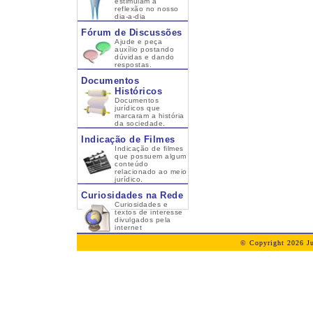
estimulam a
reflexão no nosso
dia-a-dia
Fórum de Discussões
Ajude e peça
auxílio postando
dúvidas e dando
respostas.
Documentos
Históricos
Documentos
jurídicos que
marcaram a história
da sociedade.
Indicação de Filmes
Indicação de filmes
que possuem algum
conteúdo
relacionado ao meio
jurídico.
Curiosidades na Rede
Curiosidades e
textos de interesse
divulgados pela
internet
© Copyright 2026 Ju