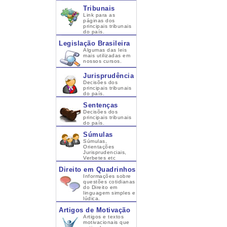
Tribunais
Link para as
páginas dos
principais tribunais
do país.
Legislação Brasileira
Algumas das leis
mais utilizadas em
nossos cursos.
Jurisprudência
Decisões dos
principais tribunais
do país.
Sentenças
Decisões dos
principais tribunais
do país.
Súmulas
Súmulas,
Orientações
Jurisprudenciais,
Verbetes etc
Direito em Quadrinhos
Informações sobre
questões cotidianas
do Direito em
linguagem simples e
lúdica.
Artigos de Motivação
Artigos e textos
motivacionais que