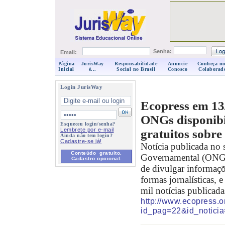
Senha:
Email:
Página
JurisWay
Responsabilidade
Anuncie
Conheça no
Inicial
é...
Social no Brasil
Conosco
Colaborad
Login JurisWay
Ecopress em 13
ONGs disponibi
Esqueceu login/senha?
Lembrete por e-mail
gratuitos sobre
Ainda não tem login?
Cadastre-se já!
Notícia publicada no 
Conteúdo gratuito.
Governamental (ONG) 
Cadastro opcional.
de divulgar informaçõ
formas jornalísticas,
mil notícias publicada
http://www.ecopress.
id_pag=22&id_notici